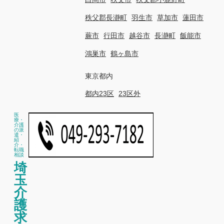
秩父郡長瀞町
羽生市
草加市
蓮田市
蕨市
行田市
越谷市
長瀞町
飯能市
鴻巣市
鶴ヶ島市
東京都内
都内23区
23区外
医
療・
介護
の派
遣・
紹
介・
転職
相談
埼
玉
介
護
求