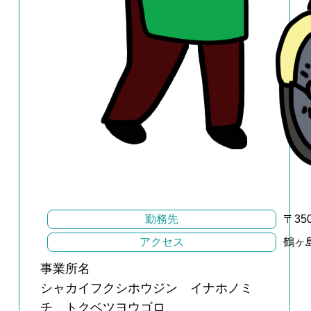
勤務先
〒3
アクセス
鶴ヶ
事業所名
シャカイフクシホウジン イナホノミ
チ トクベツヨウゴロ