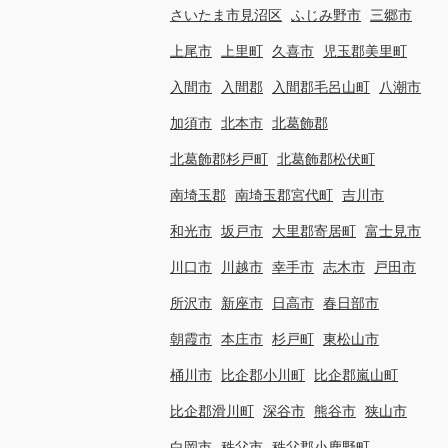
さいたま市見沼区
ふじみ野市
三郷市
上尾市
上里町
久喜市
児玉郡美里町
入間市
入間郡
入間郡毛呂山町
八潮市
加須市
北本市
北葛飾郡
北葛飾郡杉戸町
北葛飾郡松伏町
南埼玉郡
南埼玉郡宮代町
吉川市
和光市
坂戸市
大里郡寄居町
富士見市
川口市
川越市
幸手市
志木市
戸田市
所沢市
新座市
日高市
春日部市
朝霞市
本庄市
杉戸町
東松山市
桶川市
比企郡小川町
比企郡嵐山町
比企郡滑川町
深谷市
熊谷市
狭山市
白岡市
秩父市
秩父郡小鹿野町