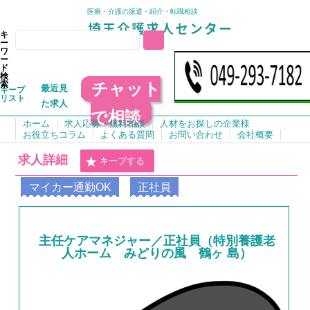
医療・介護の派遣・紹介・転職相談
キ
ー
ワ
ー
ド
検
チャット
索
最近見
キープ
リスト
た求人
で相談
ホーム
求人応募・無料相談
人材をお探しの企業様
お役立ちコラム
よくある質問
お問い合わせ
会社概要
求人詳細
キープする
マイカー通勤OK
正社員
主任ケアマネジャー／正社員（特別養護老
人ホーム みどりの風 鶴ヶ 島）