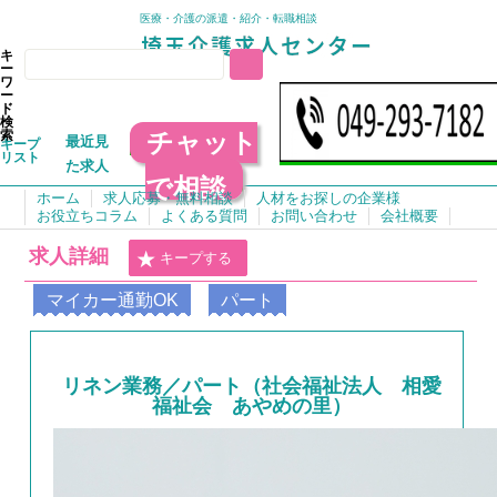
医療・介護の派遣・紹介・転職相談
キ
ー
ワ
ー
ド
検
チャット
索
最近見
キープ
リスト
た求人
で相談
ホーム
求人応募・無料相談
人材をお探しの企業様
お役立ちコラム
よくある質問
お問い合わせ
会社概要
求人詳細
キープする
マイカー通勤OK
パート
リネン業務／パート（社会福祉法人 相愛
福祉会 あやめの里）