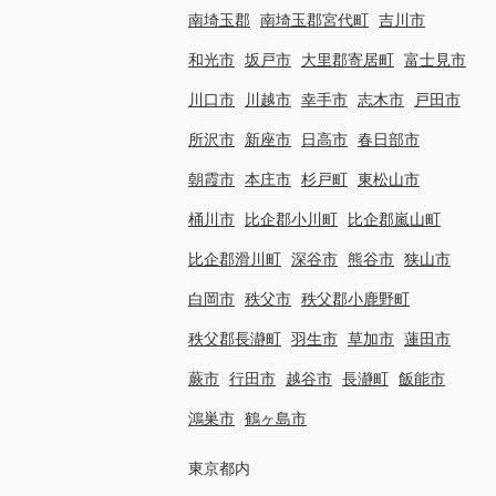
南埼玉郡
南埼玉郡宮代町
吉川市
和光市
坂戸市
大里郡寄居町
富士見市
川口市
川越市
幸手市
志木市
戸田市
所沢市
新座市
日高市
春日部市
朝霞市
本庄市
杉戸町
東松山市
桶川市
比企郡小川町
比企郡嵐山町
比企郡滑川町
深谷市
熊谷市
狭山市
白岡市
秩父市
秩父郡小鹿野町
秩父郡長瀞町
羽生市
草加市
蓮田市
蕨市
行田市
越谷市
長瀞町
飯能市
鴻巣市
鶴ヶ島市
東京都内