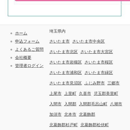
埼玉県内
ホーム
申込フォーム
さいたま市
さいたま市中央区
よくあるご質問
さいたま市北区
さいたま市大宮区
会社概要
さいたま市岩槻区
さいたま市桜区
管理者ログイン
さいたま市浦和区
さいたま市緑区
さいたま市見沼区
ふじみ野市
三郷市
上尾市
上里町
久喜市
児玉郡美里町
入間市
入間郡
入間郡毛呂山町
八潮市
加須市
北本市
北葛飾郡
北葛飾郡杉戸町
北葛飾郡松伏町