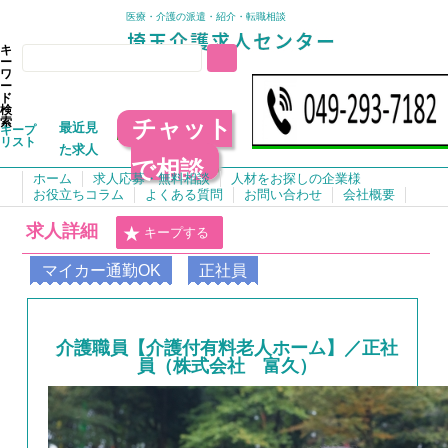
医療・介護の派遣・紹介・転職相談
キ
ー
ワ
ー
ド
検
チャット
索
最近見
キープ
リスト
た求人
で相談
ホーム
求人応募・無料相談
人材をお探しの企業様
お役立ちコラム
よくある質問
お問い合わせ
会社概要
求人詳細
キープする
マイカー通勤OK
正社員
介護職員【介護付有料老人ホーム】／正社
員（株式会社 富久）