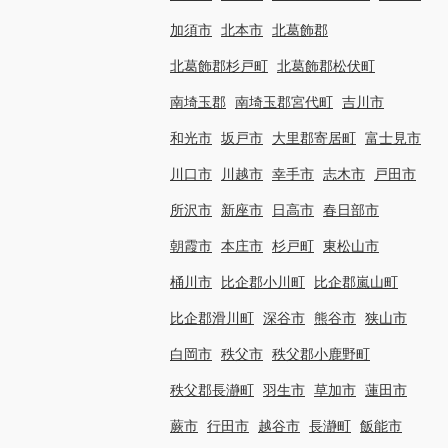
加須市
北本市
北葛飾郡
北葛飾郡杉戸町
北葛飾郡松伏町
南埼玉郡
南埼玉郡宮代町
吉川市
和光市
坂戸市
大里郡寄居町
富士見市
川口市
川越市
幸手市
志木市
戸田市
所沢市
新座市
日高市
春日部市
朝霞市
本庄市
杉戸町
東松山市
桶川市
比企郡小川町
比企郡嵐山町
比企郡滑川町
深谷市
熊谷市
狭山市
白岡市
秩父市
秩父郡小鹿野町
秩父郡長瀞町
羽生市
草加市
蓮田市
蕨市
行田市
越谷市
長瀞町
飯能市