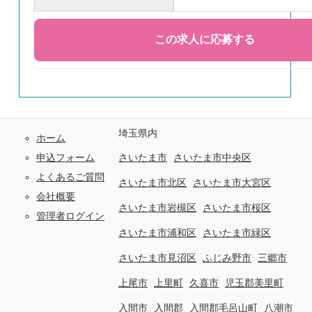
埼玉県内
ホーム
申込フォーム
さいたま市
さいたま市中央区
よくあるご質問
さいたま市北区
さいたま市大宮区
会社概要
さいたま市岩槻区
さいたま市桜区
管理者ログイン
さいたま市浦和区
さいたま市緑区
さいたま市見沼区
ふじみ野市
三郷市
上尾市
上里町
久喜市
児玉郡美里町
入間市
入間郡
入間郡毛呂山町
八潮市