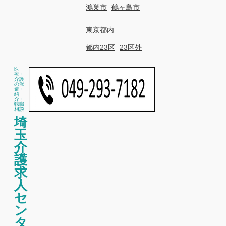
鴻巣市
鶴ヶ島市
東京都内
都内23区
23区外
医
療・
介護
の派
遣・
紹
介・
転職
相談
埼
玉
介
護
求
人
セ
ン
タ