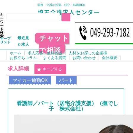
医療・介護の派遣・紹介・転職相談
キ
ー
ワ
ー
ド
検
チャット
索
最近見
キープ
リスト
た求人
で相談
ホーム
求人応募・無料相談
人材をお探しの企業様
お役立ちコラム
よくある質問
お問い合わせ
会社概要
求人詳細
キープする
マイカー通勤OK
パート
看護師／パート（居宅介護支援）（撫でし
子 株式会社）