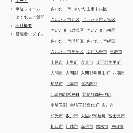
ホーム
申込フォーム
さいたま市
さいたま市中央区
よくあるご質問
さいたま市北区
さいたま市大宮区
会社概要
さいたま市岩槻区
さいたま市桜区
管理者ログイン
さいたま市浦和区
さいたま市緑区
さいたま市見沼区
ふじみ野市
三郷市
上尾市
上里町
久喜市
児玉郡美里町
入間市
入間郡
入間郡毛呂山町
八潮市
加須市
北本市
北葛飾郡
北葛飾郡杉戸町
北葛飾郡松伏町
南埼玉郡
南埼玉郡宮代町
吉川市
和光市
坂戸市
大里郡寄居町
富士見市
川口市
川越市
幸手市
志木市
戸田市