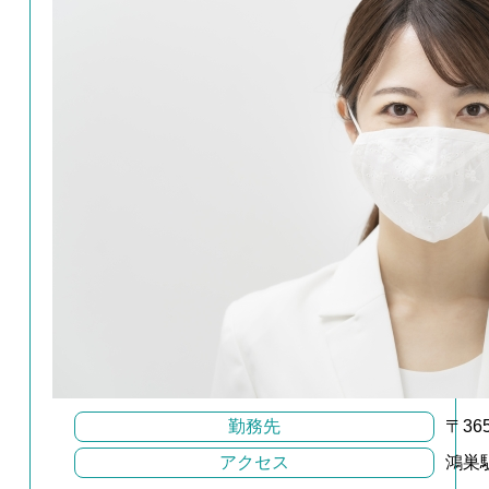
勤務先
〒3
アクセス
鴻巣