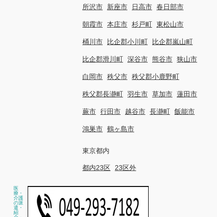
所沢市
新座市
日高市
春日部市
朝霞市
本庄市
杉戸町
東松山市
桶川市
比企郡小川町
比企郡嵐山町
比企郡滑川町
深谷市
熊谷市
狭山市
白岡市
秩父市
秩父郡小鹿野町
秩父郡長瀞町
羽生市
草加市
蓮田市
蕨市
行田市
越谷市
長瀞町
飯能市
鴻巣市
鶴ヶ島市
東京都内
都内23区
23区外
医
療・
介護
の派
遣・
紹