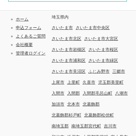
埼玉県内
ホーム
申込フォーム
さいたま市
さいたま市中央区
よくあるご質問
さいたま市北区
さいたま市大宮区
会社概要
さいたま市岩槻区
さいたま市桜区
管理者ログイン
さいたま市浦和区
さいたま市緑区
さいたま市見沼区
ふじみ野市
三郷市
上尾市
上里町
久喜市
児玉郡美里町
入間市
入間郡
入間郡毛呂山町
八潮市
加須市
北本市
北葛飾郡
北葛飾郡杉戸町
北葛飾郡松伏町
南埼玉郡
南埼玉郡宮代町
吉川市