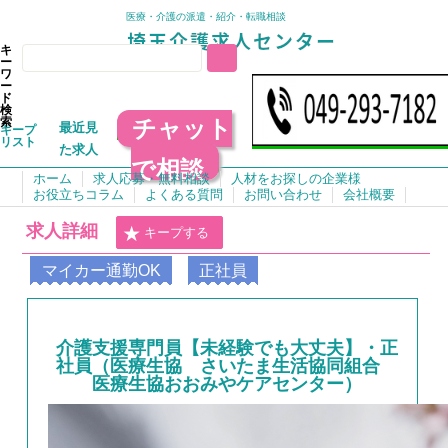
医療・介護の派遣・紹介・転職相談
キ
ー
ワ
ー
ド
検
チャット
索
最近見
キープ
リスト
た求人
で相談
ホーム
求人応募・無料相談
人材をお探しの企業様
お役立ちコラム
よくある質問
お問い合わせ
会社概要
求人詳細
キープする
マイカー通勤OK
正社員
介護支援専門員【未経験でも大丈夫】・正
社員（医療生協 さいたま生活協同組合
医療生協おおみやケアセンター）