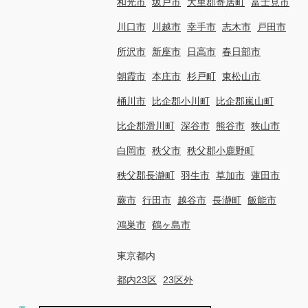
和光市
坂戸市
大里郡寄居町
富士見市
川口市
川越市
幸手市
志木市
戸田市
所沢市
新座市
日高市
春日部市
朝霞市
本庄市
杉戸町
東松山市
桶川市
比企郡小川町
比企郡嵐山町
比企郡滑川町
深谷市
熊谷市
狭山市
白岡市
秩父市
秩父郡小鹿野町
秩父郡長瀞町
羽生市
草加市
蓮田市
蕨市
行田市
越谷市
長瀞町
飯能市
鴻巣市
鶴ヶ島市
東京都内
都内23区
23区外