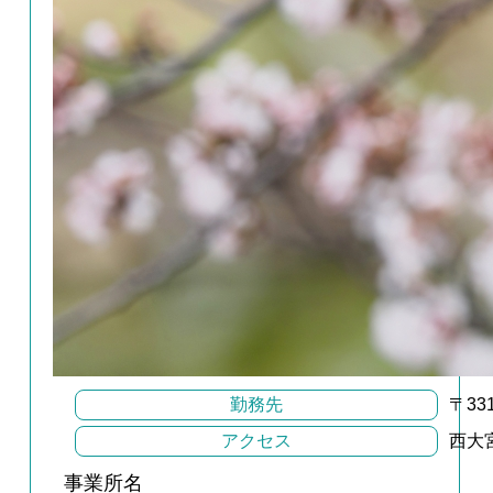
勤務先
〒3
アクセス
西大
事業所名