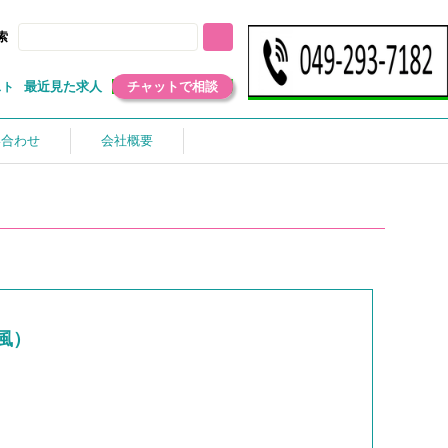
索
最近見た求人
チャットで相談
スト
い合わせ
会社概要
風）