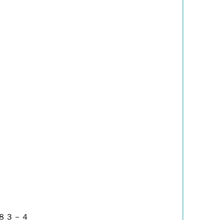
－８３－４