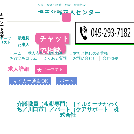
医療・介護の派遣・紹介・転職相談
キ
ー
ワ
ー
ド
検
チャット
索
最近見
キープ
リスト
た求人
で相談
ホーム
求人応募・無料相談
人材をお探しの企業様
お役立ちコラム
よくある質問
お問い合わせ
会社概要
求人詳細
キープする
マイカー通勤OK
パート
介護職員（夜勤専門）［イルミーナかわぐ
ち／川口市］／パート（ケアサポート 株
式会社