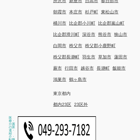
所沢市
新座市
日高市
春日部市
朝霞市
本庄市
杉戸町
東松山市
桶川市
比企郡小川町
比企郡嵐山町
比企郡滑川町
深谷市
熊谷市
狭山市
白岡市
秩父市
秩父郡小鹿野町
秩父郡長瀞町
羽生市
草加市
蓮田市
蕨市
行田市
越谷市
長瀞町
飯能市
鴻巣市
鶴ヶ島市
東京都内
都内23区
23区外
医
療・
介護
の派
遣・
紹
介・
転職