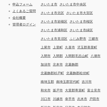
申込フォーム
さいたま市
さいたま市中央区
よくあるご質問
さいたま市北区
さいたま市大宮区
会社概要
さいたま市岩槻区
さいたま市桜区
管理者ログイン
さいたま市浦和区
さいたま市緑区
さいたま市見沼区
ふじみ野市
三郷市
上尾市
上里町
久喜市
児玉郡美里町
入間市
入間郡
入間郡毛呂山町
八潮市
加須市
北本市
北葛飾郡
北葛飾郡杉戸町
北葛飾郡松伏町
南埼玉郡
南埼玉郡宮代町
吉川市
和光市
坂戸市
大里郡寄居町
富士見市
川口市
川越市
幸手市
志木市
戸田市