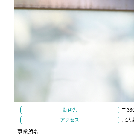
勤務先
〒3
アクセス
北大
事業所名