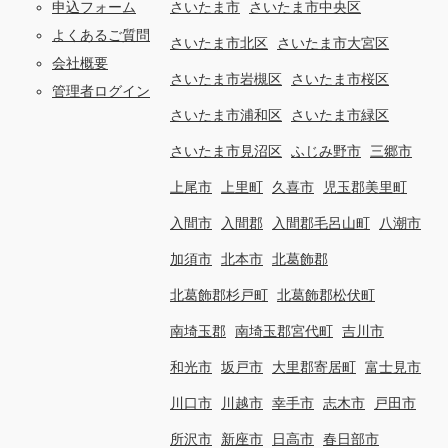
申込フォーム
さいたま市
さいたま市中央区
よくあるご質問
さいたま市北区
さいたま市大宮区
会社概要
さいたま市岩槻区
さいたま市桜区
管理者ログイン
さいたま市浦和区
さいたま市緑区
さいたま市見沼区
ふじみ野市
三郷市
上尾市
上里町
久喜市
児玉郡美里町
入間市
入間郡
入間郡毛呂山町
八潮市
加須市
北本市
北葛飾郡
北葛飾郡杉戸町
北葛飾郡松伏町
南埼玉郡
南埼玉郡宮代町
吉川市
和光市
坂戸市
大里郡寄居町
富士見市
川口市
川越市
幸手市
志木市
戸田市
所沢市
新座市
日高市
春日部市