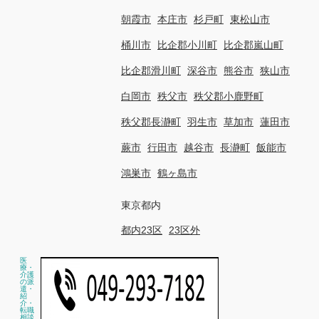
朝霞市
本庄市
杉戸町
東松山市
桶川市
比企郡小川町
比企郡嵐山町
比企郡滑川町
深谷市
熊谷市
狭山市
白岡市
秩父市
秩父郡小鹿野町
秩父郡長瀞町
羽生市
草加市
蓮田市
蕨市
行田市
越谷市
長瀞町
飯能市
鴻巣市
鶴ヶ島市
東京都内
都内23区
23区外
医
療・
介護
の派
遣・
紹
介・
転職
相談