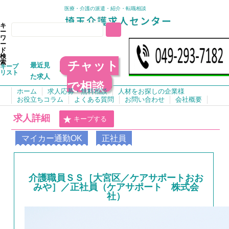
医療・介護の派遣・紹介・転職相談
キ
ー
ワ
ー
ド
検
チャット
索
最近見
キープ
リスト
た求人
で相談
ホーム
求人応募・無料相談
人材をお探しの企業様
お役立ちコラム
よくある質問
お問い合わせ
会社概要
求人詳細
キープする
マイカー通勤OK
正社員
介護職員ＳＳ［大宮区／ケアサポートおお
みや］／正社員（ケアサポート 株式会
社）