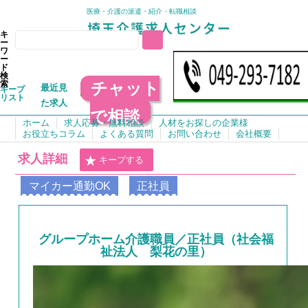
医療・介護の派遣・紹介・転職相談
キ
ー
ワ
ー
ド
検
チャット
索
最近見
キープ
リスト
た求人
で相談
ホーム
求人応募・無料相談
人材をお探しの企業様
お役立ちコラム
よくある質問
お問い合わせ
会社概要
求人詳細
キープする
マイカー通勤OK
正社員
グループホーム介護職員／正社員（社会福
祉法人 梨花の里）