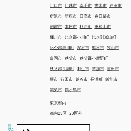
川口市
川越市
幸手市
志木市
戸田市
所沢市
新座市
日高市
春日部市
朝霞市
本庄市
杉戸町
東松山市
桶川市
比企郡小川町
比企郡嵐山町
比企郡滑川町
深谷市
熊谷市
狭山市
白岡市
秩父市
秩父郡小鹿野町
秩父郡長瀞町
羽生市
草加市
蓮田市
蕨市
行田市
越谷市
長瀞町
飯能市
鴻巣市
鶴ヶ島市
東京都内
都内23区
23区外
医
療・