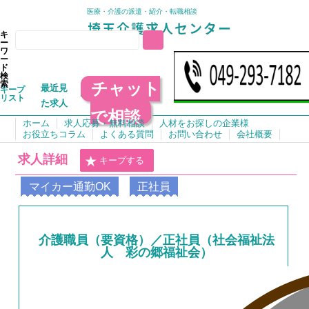
医療・介護の派遣・紹介・転職相談
キ
ー
ワ
ー
ド
検
チャット
索
最近見
キープ
リスト
た求人
で相談
ホーム
求人応募・無料相談
人材をお探しの企業様
お役立ちコラム
よくある質問
お問い合わせ
会社概要
求人詳細
キープする
マイカー通勤OK
正社員
介護職員（要資格）／正社員（社会福祉法
人 彩の郷福祉会）