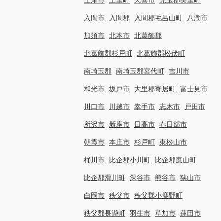
入間市
入間郡
入間郡毛呂山町
八潮市
加須市
北本市
北葛飾郡
北葛飾郡杉戸町
北葛飾郡松伏町
南埼玉郡
南埼玉郡宮代町
吉川市
和光市
坂戸市
大里郡寄居町
富士見市
川口市
川越市
幸手市
志木市
戸田市
所沢市
新座市
日高市
春日部市
朝霞市
本庄市
杉戸町
東松山市
桶川市
比企郡小川町
比企郡嵐山町
比企郡滑川町
深谷市
熊谷市
狭山市
白岡市
秩父市
秩父郡小鹿野町
秩父郡長瀞町
羽生市
草加市
蓮田市