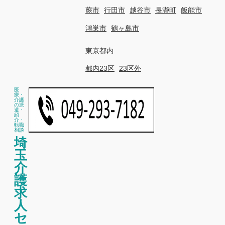
蕨市
行田市
越谷市
長瀞町
飯能市
鴻巣市
鶴ヶ島市
東京都内
都内23区
23区外
医
療・
介護
の派
遣・
紹
介・
転職
相談
埼
玉
介
護
求
人
セ