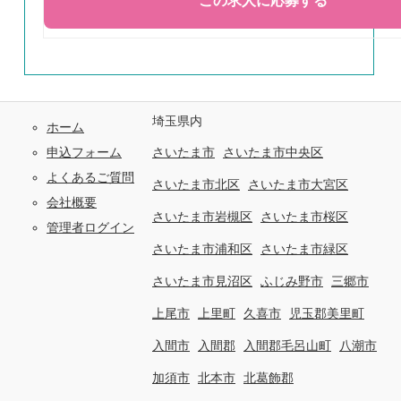
埼玉県内
ホーム
申込フォーム
さいたま市
さいたま市中央区
よくあるご質問
さいたま市北区
さいたま市大宮区
会社概要
さいたま市岩槻区
さいたま市桜区
管理者ログイン
さいたま市浦和区
さいたま市緑区
さいたま市見沼区
ふじみ野市
三郷市
上尾市
上里町
久喜市
児玉郡美里町
入間市
入間郡
入間郡毛呂山町
八潮市
加須市
北本市
北葛飾郡