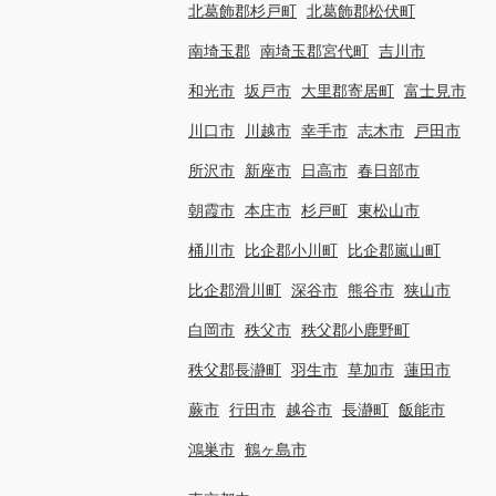
北葛飾郡杉戸町
北葛飾郡松伏町
南埼玉郡
南埼玉郡宮代町
吉川市
和光市
坂戸市
大里郡寄居町
富士見市
川口市
川越市
幸手市
志木市
戸田市
所沢市
新座市
日高市
春日部市
朝霞市
本庄市
杉戸町
東松山市
桶川市
比企郡小川町
比企郡嵐山町
比企郡滑川町
深谷市
熊谷市
狭山市
白岡市
秩父市
秩父郡小鹿野町
秩父郡長瀞町
羽生市
草加市
蓮田市
蕨市
行田市
越谷市
長瀞町
飯能市
鴻巣市
鶴ヶ島市