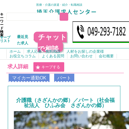
医療・介護の派遣・紹介・転職相談
キ
ー
ワ
ー
ド
検
チャット
索
最近見
キープ
リスト
た求人
で相談
ホーム
求人応募・無料相談
人材をお探しの企業様
お役立ちコラム
よくある質問
お問い合わせ
会社概要
求人詳細
キープする
マイカー通勤OK
パート
介護職（さざんかの郷）／パート（社会福
祉法人 ひふみ会 さざんかの郷）