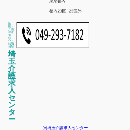
東京都内
都内23区
23区外
医
療・
介護
の派
遣・
紹
介・
転職
相談
埼
玉
介
護
求
人
セ
ン
タ
ー
(c)埼玉介護求人センター