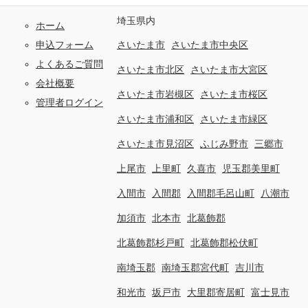
埼玉県内
ホーム
申込フォーム
さいたま市
さいたま市中央区
よくあるご質問
さいたま市北区
さいたま市大宮区
会社概要
さいたま市岩槻区
さいたま市桜区
管理者ログイン
さいたま市浦和区
さいたま市緑区
さいたま市見沼区
ふじみ野市
三郷市
上尾市
上里町
久喜市
児玉郡美里町
入間市
入間郡
入間郡毛呂山町
八潮市
加須市
北本市
北葛飾郡
北葛飾郡杉戸町
北葛飾郡松伏町
南埼玉郡
南埼玉郡宮代町
吉川市
和光市
坂戸市
大里郡寄居町
富士見市