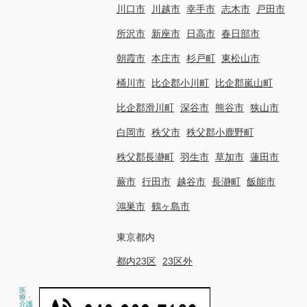
川口市
川越市
幸手市
志木市
戸田市
所沢市
新座市
日高市
春日部市
朝霞市
本庄市
杉戸町
東松山市
桶川市
比企郡小川町
比企郡嵐山町
比企郡滑川町
深谷市
熊谷市
狭山市
白岡市
秩父市
秩父郡小鹿野町
秩父郡長瀞町
羽生市
草加市
蓮田市
蕨市
行田市
越谷市
長瀞町
飯能市
鴻巣市
鶴ヶ島市
東京都内
都内23区
23区外
医
療・
介護