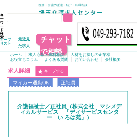
医療・介護の派遣・紹介・転職相談
キ
ー
ワ
ー
ド
検
チャット
索
最近見
キープ
リスト
た求人
で相談
ホーム
求人応募・無料相談
人材をお探しの企業様
お役立ちコラム
よくある質問
お問い合わせ
会社概要
求人詳細
キープする
マイカー通勤OK
正社員
介護福祉士／正社員（株式会社 マシメデ
ィカルサービス 「ディサービスセンタ
ー い ろは苑」）