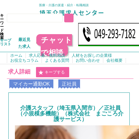
医療・介護の派遣・紹介・転職相談
キ
ー
ワ
ー
ド
検
チャット
索
最近見
キープ
リスト
た求人
で相談
ホーム
求人応募・無料相談
人材をお探しの企業様
お役立ちコラム
よくある質問
お問い合わせ
会社概要
求人詳細
キープする
マイカー通勤OK
正社員
介護スタッフ（埼玉県入間市）／正社員
（小規模多機能）（株式会社 まごころ介
護サービス）