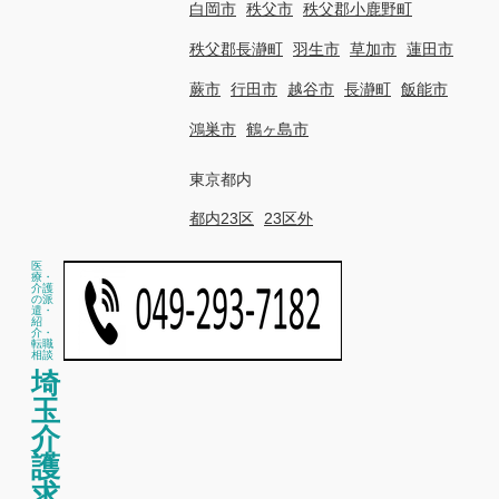
白岡市
秩父市
秩父郡小鹿野町
秩父郡長瀞町
羽生市
草加市
蓮田市
蕨市
行田市
越谷市
長瀞町
飯能市
鴻巣市
鶴ヶ島市
東京都内
都内23区
23区外
医
療・
介護
の派
遣・
紹
介・
転職
相談
埼
玉
介
護
求