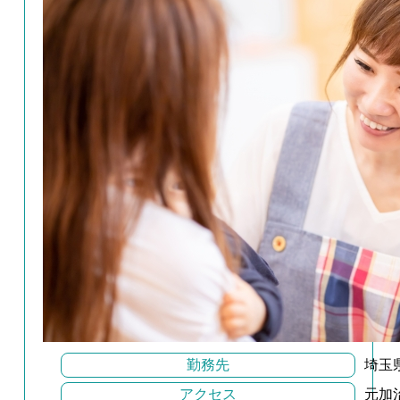
勤務先
埼玉
アクセス
元加