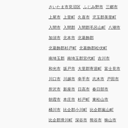
さいたま市見沼区
ふじみ野市
三郷市
上尾市
上里町
久喜市
児玉郡美里町
入間市
入間郡
入間郡毛呂山町
八潮市
加須市
北本市
北葛飾郡
北葛飾郡杉戸町
北葛飾郡松伏町
南埼玉郡
南埼玉郡宮代町
吉川市
和光市
坂戸市
大里郡寄居町
富士見市
川口市
川越市
幸手市
志木市
戸田市
所沢市
新座市
日高市
春日部市
朝霞市
本庄市
杉戸町
東松山市
桶川市
比企郡小川町
比企郡嵐山町
比企郡滑川町
深谷市
熊谷市
狭山市