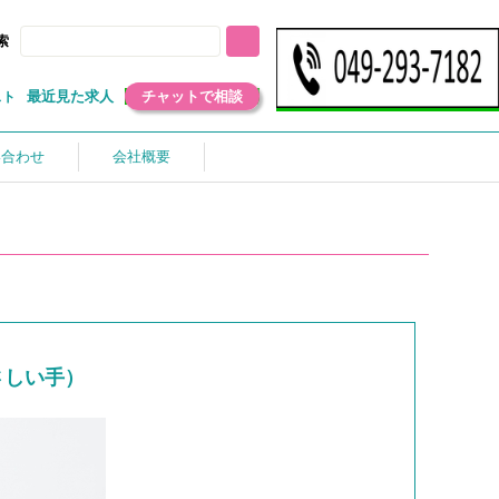
索
最近見た求人
チャットで相談
スト
い合わせ
会社概要
さしい手）