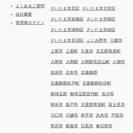
よくあるご質問
さいたま市北区
さいたま市大宮区
会社概要
さいたま市岩槻区
さいたま市桜区
管理者ログイン
さいたま市浦和区
さいたま市緑区
さいたま市見沼区
ふじみ野市
三郷市
上尾市
上里町
久喜市
児玉郡美里町
入間市
入間郡
入間郡毛呂山町
八潮市
加須市
北本市
北葛飾郡
北葛飾郡杉戸町
北葛飾郡松伏町
南埼玉郡
南埼玉郡宮代町
吉川市
和光市
坂戸市
大里郡寄居町
富士見市
川口市
川越市
幸手市
志木市
戸田市
所沢市
新座市
日高市
春日部市