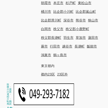
朝霞市
本庄市
杉戸町
東松山市
桶川市
比企郡小川町
比企郡嵐山町
比企郡滑川町
深谷市
熊谷市
狭山市
白岡市
秩父市
秩父郡小鹿野町
秩父郡長瀞町
羽生市
草加市
蓮田市
蕨市
行田市
越谷市
長瀞町
飯能市
鴻巣市
鶴ヶ島市
東京都内
都内23区
23区外
医
療・
介護
の派
遣・
紹
介・
転職
相談