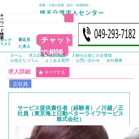
医療・介護の派遣・紹介・転職相談
キ
ー
ワ
ー
ド
検
チャット
索
最近見
キープ
リスト
た求人
で相談
ホーム
求人応募・無料相談
人材をお探しの企業様
お役立ちコラム
よくある質問
お問い合わせ
会社概要
求人詳細
キープする
正社員
サービス提供責任者（経験者）／川越／正
社員（東京海上日動ベターライフサービス
株式会社）