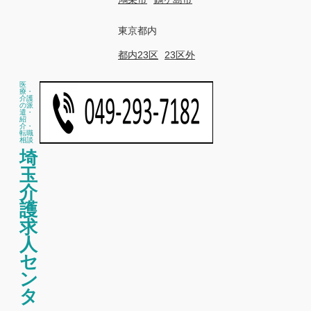
東京都内
都内23区
23区外
医
療・
介護
の派
遣・
紹
介・
転職
相談
埼
玉
介
護
求
人
セ
ン
タ