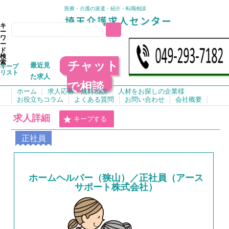
医療・介護の派遣・紹介・転職相談
キ
ー
ワ
ー
ド
検
チャット
索
最近見
キープ
リスト
た求人
で相談
ホーム
求人応募・無料相談
人材をお探しの企業様
お役立ちコラム
よくある質問
お問い合わせ
会社概要
求人詳細
キープする
正社員
ホームヘルパー（狭山）／正社員（アース
サポート株式会社）