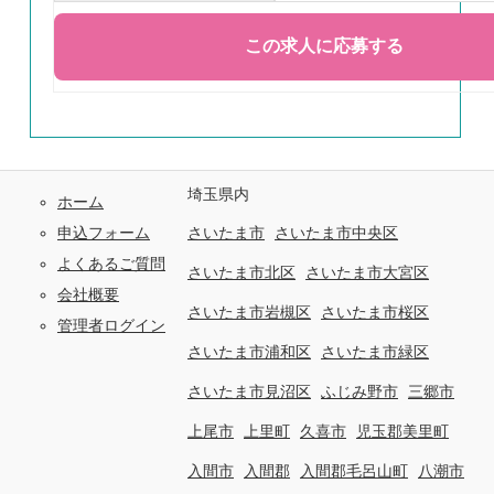
埼玉県内
ホーム
申込フォーム
さいたま市
さいたま市中央区
よくあるご質問
さいたま市北区
さいたま市大宮区
会社概要
さいたま市岩槻区
さいたま市桜区
管理者ログイン
さいたま市浦和区
さいたま市緑区
さいたま市見沼区
ふじみ野市
三郷市
上尾市
上里町
久喜市
児玉郡美里町
入間市
入間郡
入間郡毛呂山町
八潮市