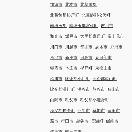
加須市
北本市
北葛飾郡
北葛飾郡杉戸町
北葛飾郡松伏町
南埼玉郡
南埼玉郡宮代町
吉川市
和光市
坂戸市
大里郡寄居町
富士見市
川口市
川越市
幸手市
志木市
戸田市
所沢市
新座市
日高市
春日部市
朝霞市
本庄市
杉戸町
東松山市
桶川市
比企郡小川町
比企郡嵐山町
比企郡滑川町
深谷市
熊谷市
狭山市
白岡市
秩父市
秩父郡小鹿野町
秩父郡長瀞町
羽生市
草加市
蓮田市
蕨市
行田市
越谷市
長瀞町
飯能市
鴻巣市
鶴ヶ島市