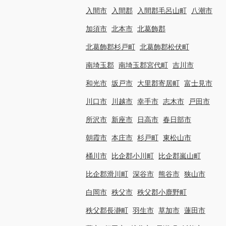
入間市
入間郡
入間郡毛呂山町
八潮市
加須市
北本市
北葛飾郡
北葛飾郡杉戸町
北葛飾郡松伏町
南埼玉郡
南埼玉郡宮代町
吉川市
和光市
坂戸市
大里郡寄居町
富士見市
川口市
川越市
幸手市
志木市
戸田市
所沢市
新座市
日高市
春日部市
朝霞市
本庄市
杉戸町
東松山市
桶川市
比企郡小川町
比企郡嵐山町
比企郡滑川町
深谷市
熊谷市
狭山市
白岡市
秩父市
秩父郡小鹿野町
秩父郡長瀞町
羽生市
草加市
蓮田市