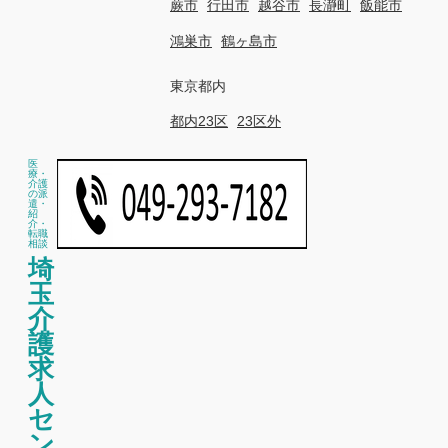
蕨市
行田市
越谷市
長瀞町
飯能市
鴻巣市
鶴ヶ島市
東京都内
都内23区
23区外
医
療・
介護
の派
遣・
紹
介・
転職
相談
埼
玉
介
護
求
人
セ
ン