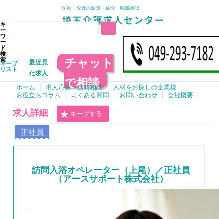
医療・介護の派遣・紹介・転職相談
キ
ー
ワ
ー
ド
検
チャット
索
最近見
キープ
リスト
た求人
で相談
ホーム
求人応募・無料相談
人材をお探しの企業様
お役立ちコラム
よくある質問
お問い合わせ
会社概要
求人詳細
キープする
正社員
訪問入浴オペレーター（上尾）／正社員
（アースサポート株式会社）