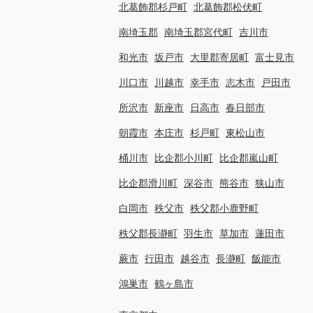
北葛飾郡杉戸町
北葛飾郡松伏町
南埼玉郡
南埼玉郡宮代町
吉川市
和光市
坂戸市
大里郡寄居町
富士見市
川口市
川越市
幸手市
志木市
戸田市
所沢市
新座市
日高市
春日部市
朝霞市
本庄市
杉戸町
東松山市
桶川市
比企郡小川町
比企郡嵐山町
比企郡滑川町
深谷市
熊谷市
狭山市
白岡市
秩父市
秩父郡小鹿野町
秩父郡長瀞町
羽生市
草加市
蓮田市
蕨市
行田市
越谷市
長瀞町
飯能市
鴻巣市
鶴ヶ島市