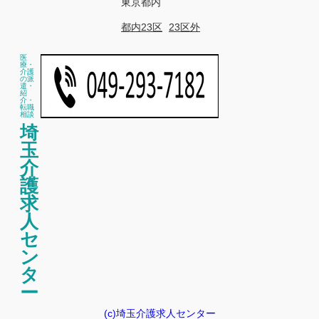
東京都内
都内23区
23区外
医
療・
介護
の派
遣・
紹
介・
転職
相談
埼
玉
介
護
求
人
セ
ン
タ
ー
(c)埼玉介護求人センター