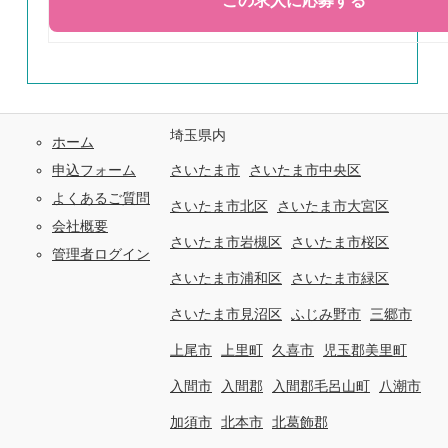
埼玉県内
ホーム
申込フォーム
さいたま市
さいたま市中央区
よくあるご質問
さいたま市北区
さいたま市大宮区
会社概要
さいたま市岩槻区
さいたま市桜区
管理者ログイン
さいたま市浦和区
さいたま市緑区
さいたま市見沼区
ふじみ野市
三郷市
上尾市
上里町
久喜市
児玉郡美里町
入間市
入間郡
入間郡毛呂山町
八潮市
加須市
北本市
北葛飾郡