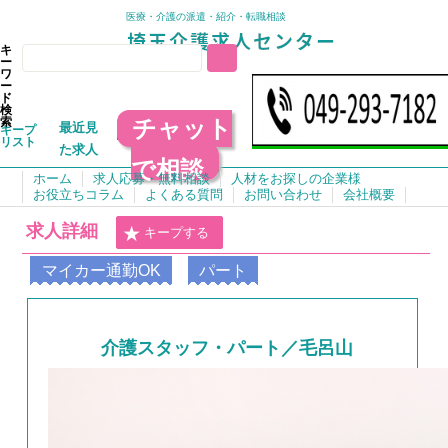
医療・介護の派遣・紹介・転職相談
キ
ー
ワ
ー
ド
検
チャット
索
最近見
キープ
リスト
た求人
で相談
ホーム
求人応募・無料相談
人材をお探しの企業様
お役立ちコラム
よくある質問
お問い合わせ
会社概要
求人詳細
キープする
マイカー通勤OK
パート
介護スタッフ・パート／毛呂山