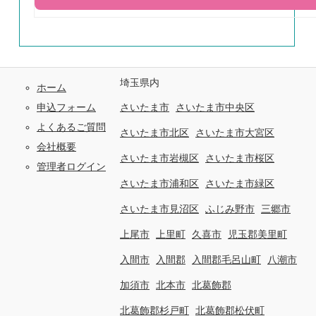
埼玉県内
ホーム
申込フォーム
さいたま市
さいたま市中央区
よくあるご質問
さいたま市北区
さいたま市大宮区
会社概要
さいたま市岩槻区
さいたま市桜区
管理者ログイン
さいたま市浦和区
さいたま市緑区
さいたま市見沼区
ふじみ野市
三郷市
上尾市
上里町
久喜市
児玉郡美里町
入間市
入間郡
入間郡毛呂山町
八潮市
加須市
北本市
北葛飾郡
北葛飾郡杉戸町
北葛飾郡松伏町