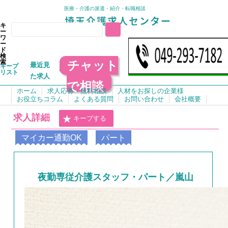
医療・介護の派遣・紹介・転職相談
キ
ー
ワ
ー
ド
検
チャット
索
最近見
キープ
リスト
た求人
で相談
ホーム
求人応募・無料相談
人材をお探しの企業様
お役立ちコラム
よくある質問
お問い合わせ
会社概要
求人詳細
キープする
マイカー通勤OK
パート
夜勤専従介護スタッフ・パート／嵐山