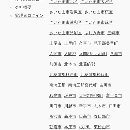
さいたま市北区
さいたま市大宮区
会社概要
さいたま市岩槻区
さいたま市桜区
管理者ログイン
さいたま市浦和区
さいたま市緑区
さいたま市見沼区
ふじみ野市
三郷市
上尾市
上里町
久喜市
児玉郡美里町
入間市
入間郡
入間郡毛呂山町
八潮市
加須市
北本市
北葛飾郡
北葛飾郡杉戸町
北葛飾郡松伏町
南埼玉郡
南埼玉郡宮代町
吉川市
和光市
坂戸市
大里郡寄居町
富士見市
川口市
川越市
幸手市
志木市
戸田市
所沢市
新座市
日高市
春日部市
朝霞市
本庄市
杉戸町
東松山市