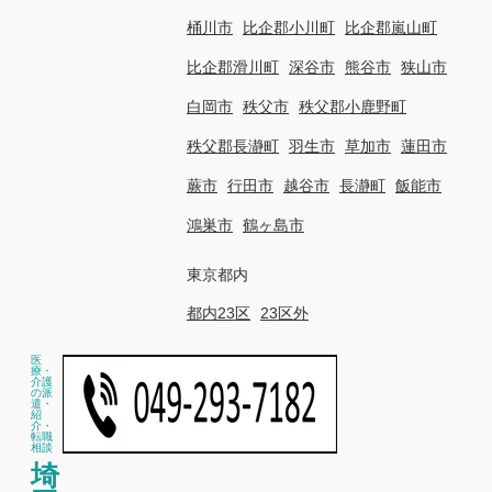
桶川市
比企郡小川町
比企郡嵐山町
比企郡滑川町
深谷市
熊谷市
狭山市
白岡市
秩父市
秩父郡小鹿野町
秩父郡長瀞町
羽生市
草加市
蓮田市
蕨市
行田市
越谷市
長瀞町
飯能市
鴻巣市
鶴ヶ島市
東京都内
都内23区
23区外
医
療・
介護
の派
遣・
紹
介・
転職
相談
埼