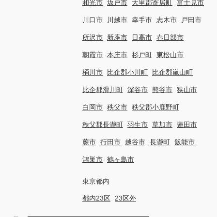
和光市
坂戸市
大里郡寄居町
富士見市
川口市
川越市
幸手市
志木市
戸田市
所沢市
新座市
日高市
春日部市
朝霞市
本庄市
杉戸町
東松山市
桶川市
比企郡小川町
比企郡嵐山町
比企郡滑川町
深谷市
熊谷市
狭山市
白岡市
秩父市
秩父郡小鹿野町
秩父郡長瀞町
羽生市
草加市
蓮田市
蕨市
行田市
越谷市
長瀞町
飯能市
鴻巣市
鶴ヶ島市
東京都内
都内23区
23区外