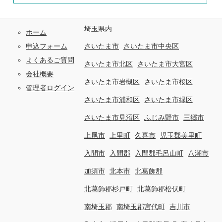
埼玉県内
ホーム
申込フォーム
さいたま市
さいたま市中央区
よくあるご質問
さいたま市北区
さいたま市大宮区
会社概要
さいたま市岩槻区
さいたま市桜区
管理者ログイン
さいたま市浦和区
さいたま市緑区
さいたま市見沼区
ふじみ野市
三郷市
上尾市
上里町
久喜市
児玉郡美里町
入間市
入間郡
入間郡毛呂山町
八潮市
加須市
北本市
北葛飾郡
北葛飾郡杉戸町
北葛飾郡松伏町
南埼玉郡
南埼玉郡宮代町
吉川市