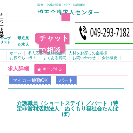
医療・介護の派遣・紹介・転職相談
キ
ー
ワ
ー
ド
検
チャット
索
最近見
キープ
リスト
た求人
で相談
ホーム
求人応募・無料相談
人材をお探しの企業様
お役立ちコラム
よくある質問
お問い合わせ
会社概要
求人詳細
キープする
マイカー通勤OK
パート
介護職員（ショートステイ）／パート（特
定非営利活動法人 ぬくもり福祉会たんぽ
ぽ）