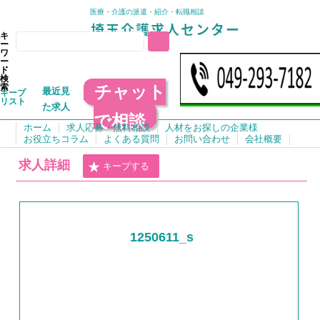
医療・介護の派遣・紹介・転職相談
キ
ー
ワ
ー
ド
検
チャット
索
最近見
キープ
リスト
た求人
で相談
ホーム
求人応募・無料相談
人材をお探しの企業様
お役立ちコラム
よくある質問
お問い合わせ
会社概要
求人詳細
キープする
1250611_s