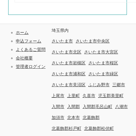
埼玉県内
ホーム
申込フォーム
さいたま市
さいたま市中央区
よくあるご質問
さいたま市北区
さいたま市大宮区
会社概要
さいたま市岩槻区
さいたま市桜区
管理者ログイン
さいたま市浦和区
さいたま市緑区
さいたま市見沼区
ふじみ野市
三郷市
上尾市
上里町
久喜市
児玉郡美里町
入間市
入間郡
入間郡毛呂山町
八潮市
加須市
北本市
北葛飾郡
北葛飾郡杉戸町
北葛飾郡松伏町