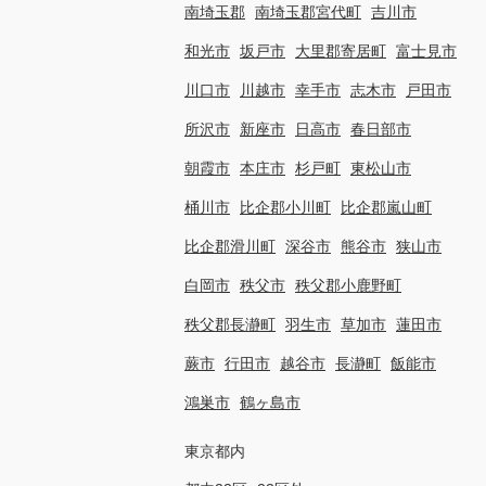
南埼玉郡
南埼玉郡宮代町
吉川市
和光市
坂戸市
大里郡寄居町
富士見市
川口市
川越市
幸手市
志木市
戸田市
所沢市
新座市
日高市
春日部市
朝霞市
本庄市
杉戸町
東松山市
桶川市
比企郡小川町
比企郡嵐山町
比企郡滑川町
深谷市
熊谷市
狭山市
白岡市
秩父市
秩父郡小鹿野町
秩父郡長瀞町
羽生市
草加市
蓮田市
蕨市
行田市
越谷市
長瀞町
飯能市
鴻巣市
鶴ヶ島市
東京都内