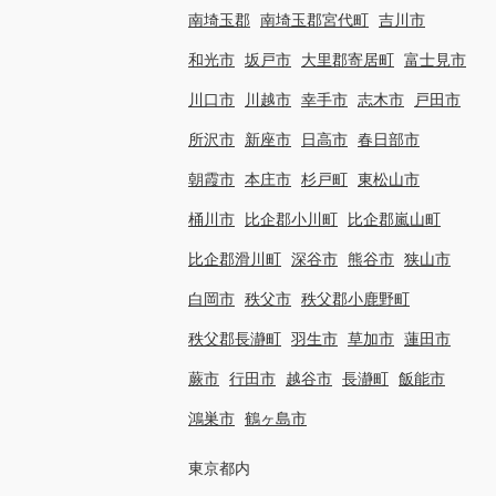
南埼玉郡
南埼玉郡宮代町
吉川市
和光市
坂戸市
大里郡寄居町
富士見市
川口市
川越市
幸手市
志木市
戸田市
所沢市
新座市
日高市
春日部市
朝霞市
本庄市
杉戸町
東松山市
桶川市
比企郡小川町
比企郡嵐山町
比企郡滑川町
深谷市
熊谷市
狭山市
白岡市
秩父市
秩父郡小鹿野町
秩父郡長瀞町
羽生市
草加市
蓮田市
蕨市
行田市
越谷市
長瀞町
飯能市
鴻巣市
鶴ヶ島市
東京都内