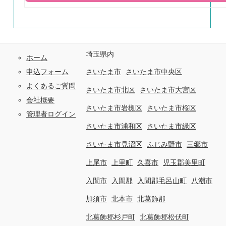
埼玉県内
ホーム
申込フォーム
さいたま市
さいたま市中央区
よくあるご質問
さいたま市北区
さいたま市大宮区
会社概要
さいたま市岩槻区
さいたま市桜区
管理者ログイン
さいたま市浦和区
さいたま市緑区
さいたま市見沼区
ふじみ野市
三郷市
上尾市
上里町
久喜市
児玉郡美里町
入間市
入間郡
入間郡毛呂山町
八潮市
加須市
北本市
北葛飾郡
北葛飾郡杉戸町
北葛飾郡松伏町