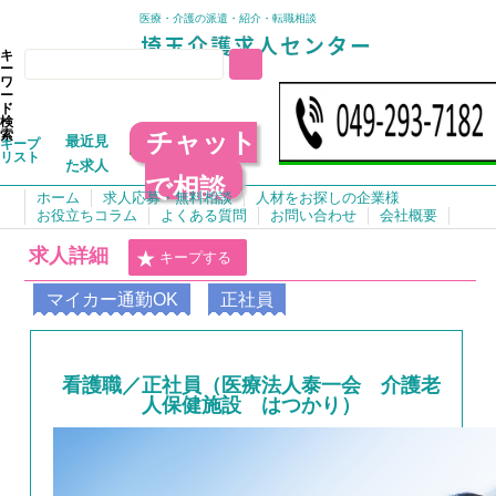
医療・介護の派遣・紹介・転職相談
キ
ー
ワ
ー
ド
検
チャット
索
最近見
キープ
リスト
た求人
で相談
ホーム
求人応募・無料相談
人材をお探しの企業様
お役立ちコラム
よくある質問
お問い合わせ
会社概要
求人詳細
キープする
マイカー通勤OK
正社員
看護職／正社員（医療法人泰一会 介護老
人保健施設 はつかり）