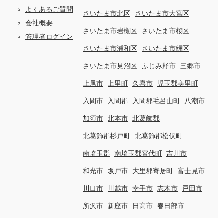
よくあるご質問
さいたま市北区
さいたま市大宮区
会社概要
さいたま市岩槻区
さいたま市桜区
管理者ログイン
さいたま市浦和区
さいたま市緑区
さいたま市見沼区
ふじみ野市
三郷市
上尾市
上里町
久喜市
児玉郡美里町
入間市
入間郡
入間郡毛呂山町
八潮市
加須市
北本市
北葛飾郡
北葛飾郡杉戸町
北葛飾郡松伏町
南埼玉郡
南埼玉郡宮代町
吉川市
和光市
坂戸市
大里郡寄居町
富士見市
川口市
川越市
幸手市
志木市
戸田市
所沢市
新座市
日高市
春日部市