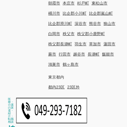
朝霞市
本庄市
杉戸町
東松山市
桶川市
比企郡小川町
比企郡嵐山町
比企郡滑川町
深谷市
熊谷市
狭山市
白岡市
秩父市
秩父郡小鹿野町
秩父郡長瀞町
羽生市
草加市
蓮田市
蕨市
行田市
越谷市
長瀞町
飯能市
鴻巣市
鶴ヶ島市
東京都内
都内23区
23区外
医
療・
介護
の派
遣・
紹
介・
転職
相談