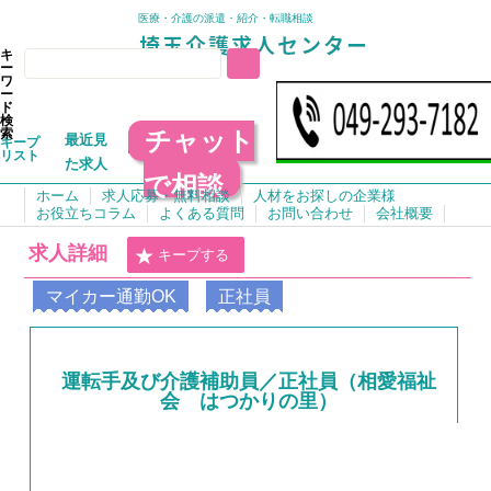
医療・介護の派遣・紹介・転職相談
キ
ー
ワ
ー
ド
検
チャット
索
最近見
キープ
リスト
た求人
で相談
ホーム
求人応募・無料相談
人材をお探しの企業様
お役立ちコラム
よくある質問
お問い合わせ
会社概要
求人詳細
キープする
マイカー通勤OK
正社員
運転手及び介護補助員／正社員（相愛福祉
会 はつかりの里）