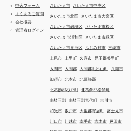
申込フォーム
さいたま市
さいたま市中央区
よくあるご質問
さいたま市北区
さいたま市大宮区
会社概要
さいたま市岩槻区
さいたま市桜区
管理者ログイン
さいたま市浦和区
さいたま市緑区
さいたま市見沼区
ふじみ野市
三郷市
上尾市
上里町
久喜市
児玉郡美里町
入間市
入間郡
入間郡毛呂山町
八潮市
加須市
北本市
北葛飾郡
北葛飾郡杉戸町
北葛飾郡松伏町
南埼玉郡
南埼玉郡宮代町
吉川市
和光市
坂戸市
大里郡寄居町
富士見市
川口市
川越市
幸手市
志木市
戸田市