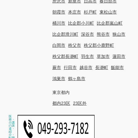
所沢市
新座市
日高市
春日部市
朝霞市
本庄市
杉戸町
東松山市
桶川市
比企郡小川町
比企郡嵐山町
比企郡滑川町
深谷市
熊谷市
狭山市
白岡市
秩父市
秩父郡小鹿野町
秩父郡長瀞町
羽生市
草加市
蓮田市
蕨市
行田市
越谷市
長瀞町
飯能市
鴻巣市
鶴ヶ島市
東京都内
都内23区
23区外
医
療・
介護
の派
遣・
紹
介・
転職