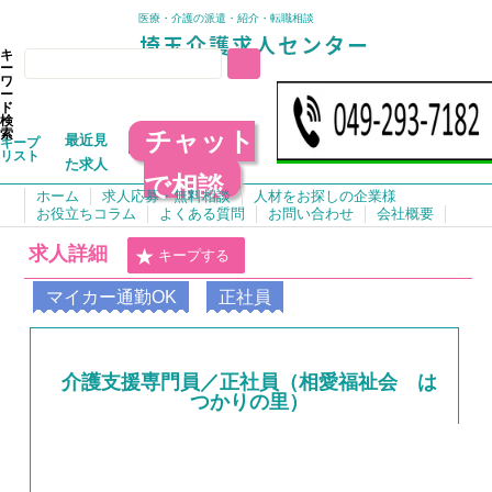
医療・介護の派遣・紹介・転職相談
キ
ー
ワ
ー
ド
検
チャット
索
最近見
キープ
リスト
た求人
で相談
ホーム
求人応募・無料相談
人材をお探しの企業様
お役立ちコラム
よくある質問
お問い合わせ
会社概要
求人詳細
キープする
マイカー通勤OK
正社員
介護支援専門員／正社員（相愛福祉会 は
つかりの里）