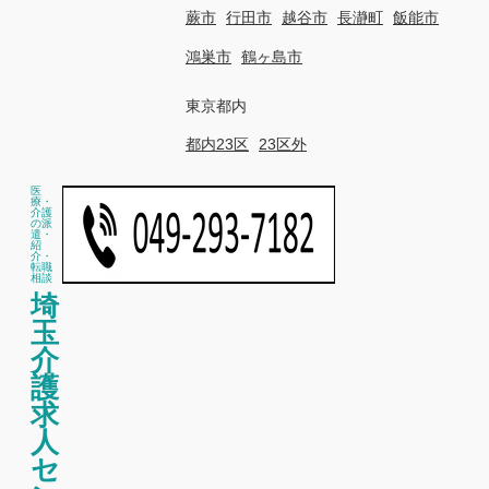
蕨市
行田市
越谷市
長瀞町
飯能市
鴻巣市
鶴ヶ島市
東京都内
都内23区
23区外
医
療・
介護
の派
遣・
紹
介・
転職
相談
埼
玉
介
護
求
人
セ