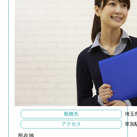
勤務先
埼玉
アクセス
草加
所在地