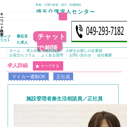
医療・介護の派遣・紹介・転職相談
キ
ー
ワ
ー
ド
検
チャット
索
最近見
キープ
リスト
た求人
で相談
ホーム
求人応募・無料相談
人材をお探しの企業様
お役立ちコラム
よくある質問
お問い合わせ
会社概要
求人詳細
キープする
マイカー通勤OK
正社員
施設管理者兼生活相談員／正社員