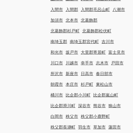
入間市
入間郡
入間郡毛呂山町
八潮市
加須市
北本市
北葛飾郡
北葛飾郡杉戸町
北葛飾郡松伏町
南埼玉郡
南埼玉郡宮代町
吉川市
和光市
坂戸市
大里郡寄居町
富士見市
川口市
川越市
幸手市
志木市
戸田市
所沢市
新座市
日高市
春日部市
朝霞市
本庄市
杉戸町
東松山市
桶川市
比企郡小川町
比企郡嵐山町
比企郡滑川町
深谷市
熊谷市
狭山市
白岡市
秩父市
秩父郡小鹿野町
秩父郡長瀞町
羽生市
草加市
蓮田市