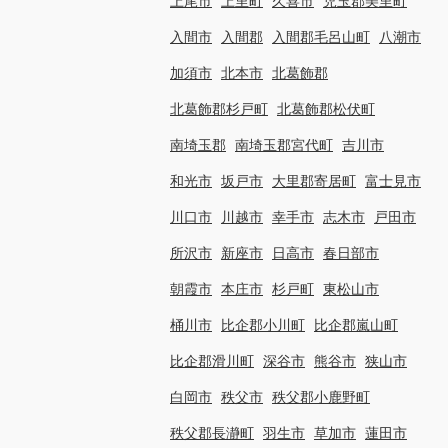
上尾市
上里町
久喜市
児玉郡美里町
入間市
入間郡
入間郡毛呂山町
八潮市
加須市
北本市
北葛飾郡
北葛飾郡杉戸町
北葛飾郡松伏町
南埼玉郡
南埼玉郡宮代町
吉川市
和光市
坂戸市
大里郡寄居町
富士見市
川口市
川越市
幸手市
志木市
戸田市
所沢市
新座市
日高市
春日部市
朝霞市
本庄市
杉戸町
東松山市
桶川市
比企郡小川町
比企郡嵐山町
比企郡滑川町
深谷市
熊谷市
狭山市
白岡市
秩父市
秩父郡小鹿野町
秩父郡長瀞町
羽生市
草加市
蓮田市