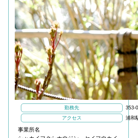
勤務先
353
アクセス
浦和
事業所名