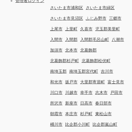
管理者ログイン
さいたま市浦和区
さいたま市緑区
さいたま市見沼区
ふじみ野市
三郷市
上尾市
上里町
久喜市
児玉郡美里町
入間市
入間郡
入間郡毛呂山町
八潮市
加須市
北本市
北葛飾郡
北葛飾郡杉戸町
北葛飾郡松伏町
南埼玉郡
南埼玉郡宮代町
吉川市
和光市
坂戸市
大里郡寄居町
富士見市
川口市
川越市
幸手市
志木市
戸田市
所沢市
新座市
日高市
春日部市
朝霞市
本庄市
杉戸町
東松山市
桶川市
比企郡小川町
比企郡嵐山町