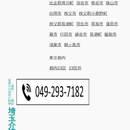
比企郡滑川町
深谷市
熊谷市
狭山市
白岡市
秩父市
秩父郡小鹿野町
秩父郡長瀞町
羽生市
草加市
蓮田市
蕨市
行田市
越谷市
長瀞町
飯能市
鴻巣市
鶴ヶ島市
東京都内
都内23区
23区外
医
療・
介護
の派
遣・
紹
介・
転職
相談
埼
玉
介