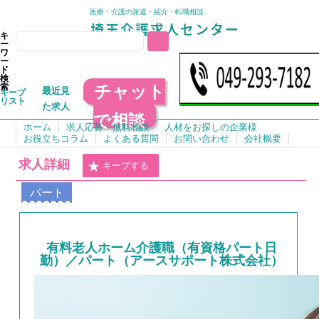
医療・介護の派遣・紹介・転職相談
キ
ー
ワ
ー
ド
検
チャット
索
最近見
キープ
リスト
た求人
で相談
ホーム
求人応募・無料相談
人材をお探しの企業様
お役立ちコラム
よくある質問
お問い合わせ
会社概要
求人詳細
キープする
パート
有料老人ホーム介護職（有資格パート日
勤）／パート（アースサポート株式会社）