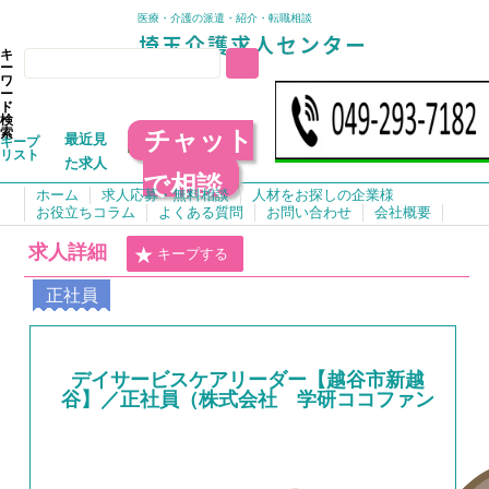
医療・介護の派遣・紹介・転職相談
キ
ー
ワ
ー
ド
検
チャット
索
最近見
キープ
リスト
た求人
で相談
ホーム
求人応募・無料相談
人材をお探しの企業様
お役立ちコラム
よくある質問
お問い合わせ
会社概要
求人詳細
キープする
正社員
デイサービスケアリーダー【越谷市新越
谷】／正社員（株式会社 学研ココファン