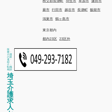
秩父郡長瀞町
羽生市
草加市
蓮田市
蕨市
行田市
越谷市
長瀞町
飯能市
鴻巣市
鶴ヶ島市
東京都内
都内23区
23区外
医
療・
介護
の派
遣・
紹
介・
転職
相談
埼
玉
介
護
求
人