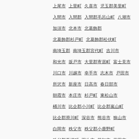
上尾市
上里町
久喜市
児玉郡美里町
入間市
入間郡
入間郡毛呂山町
八潮市
加須市
北本市
北葛飾郡
北葛飾郡杉戸町
北葛飾郡松伏町
南埼玉郡
南埼玉郡宮代町
吉川市
和光市
坂戸市
大里郡寄居町
富士見市
川口市
川越市
幸手市
志木市
戸田市
所沢市
新座市
日高市
春日部市
朝霞市
本庄市
杉戸町
東松山市
桶川市
比企郡小川町
比企郡嵐山町
比企郡滑川町
深谷市
熊谷市
狭山市
白岡市
秩父市
秩父郡小鹿野町