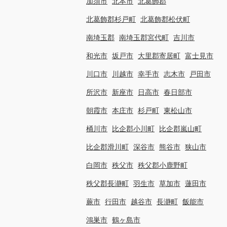
加須市
北本市
北葛飾郡
北葛飾郡杉戸町
北葛飾郡松伏町
南埼玉郡
南埼玉郡宮代町
吉川市
和光市
坂戸市
大里郡寄居町
富士見市
川口市
川越市
幸手市
志木市
戸田市
所沢市
新座市
日高市
春日部市
朝霞市
本庄市
杉戸町
東松山市
桶川市
比企郡小川町
比企郡嵐山町
比企郡滑川町
深谷市
熊谷市
狭山市
白岡市
秩父市
秩父郡小鹿野町
秩父郡長瀞町
羽生市
草加市
蓮田市
蕨市
行田市
越谷市
長瀞町
飯能市
鴻巣市
鶴ヶ島市