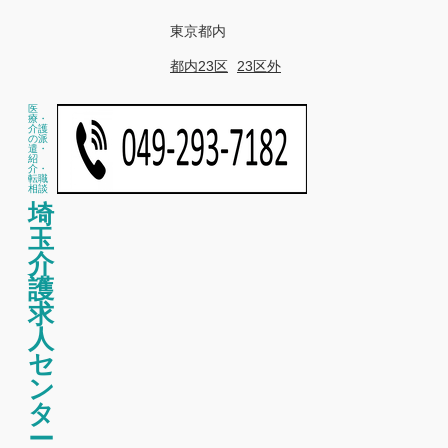
東京都内
都内23区
23区外
医
療・
介護
の派
遣・
紹
介・
転職
相談
埼
玉
介
護
求
人
セ
ン
タ
ー