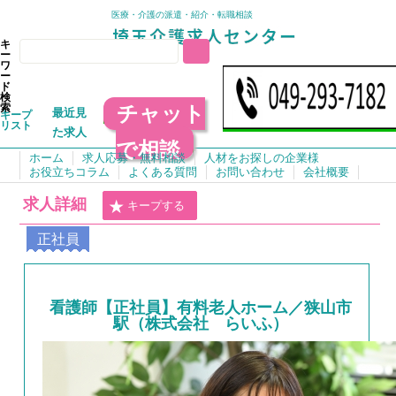
医療・介護の派遣・紹介・転職相談
キ
ー
ワ
ー
ド
検
チャット
索
最近見
キープ
リスト
た求人
で相談
ホーム
求人応募・無料相談
人材をお探しの企業様
お役立ちコラム
よくある質問
お問い合わせ
会社概要
求人詳細
キープする
正社員
看護師【正社員】有料老人ホーム／狭山市
駅（株式会社 らいふ）