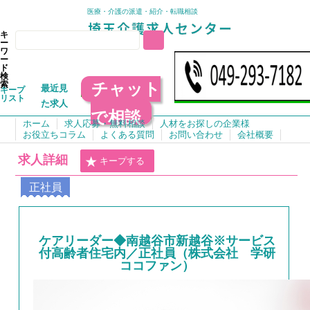
医療・介護の派遣・紹介・転職相談
キ
ー
ワ
ー
ド
検
チャット
索
最近見
キープ
リスト
た求人
で相談
ホーム
求人応募・無料相談
人材をお探しの企業様
お役立ちコラム
よくある質問
お問い合わせ
会社概要
求人詳細
キープする
正社員
ケアリーダー◆南越谷市新越谷※サービス
付高齢者住宅内／正社員（株式会社 学研
ココファン）