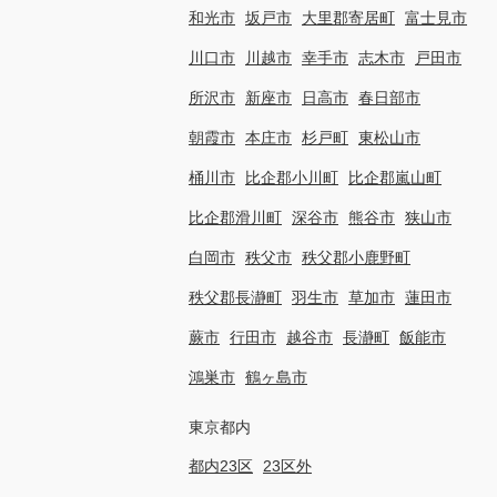
和光市
坂戸市
大里郡寄居町
富士見市
川口市
川越市
幸手市
志木市
戸田市
所沢市
新座市
日高市
春日部市
朝霞市
本庄市
杉戸町
東松山市
桶川市
比企郡小川町
比企郡嵐山町
比企郡滑川町
深谷市
熊谷市
狭山市
白岡市
秩父市
秩父郡小鹿野町
秩父郡長瀞町
羽生市
草加市
蓮田市
蕨市
行田市
越谷市
長瀞町
飯能市
鴻巣市
鶴ヶ島市
東京都内
都内23区
23区外