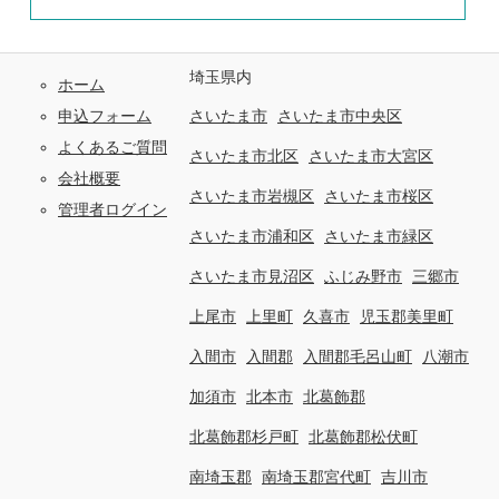
埼玉県内
ホーム
申込フォーム
さいたま市
さいたま市中央区
よくあるご質問
さいたま市北区
さいたま市大宮区
会社概要
さいたま市岩槻区
さいたま市桜区
管理者ログイン
さいたま市浦和区
さいたま市緑区
さいたま市見沼区
ふじみ野市
三郷市
上尾市
上里町
久喜市
児玉郡美里町
入間市
入間郡
入間郡毛呂山町
八潮市
加須市
北本市
北葛飾郡
北葛飾郡杉戸町
北葛飾郡松伏町
南埼玉郡
南埼玉郡宮代町
吉川市