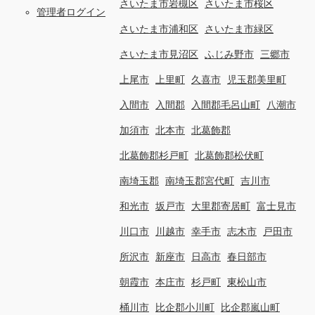
さいたま市岩槻区
さいたま市桜区
管理者ログイン
さいたま市浦和区
さいたま市緑区
さいたま市見沼区
ふじみ野市
三郷市
上尾市
上里町
久喜市
児玉郡美里町
入間市
入間郡
入間郡毛呂山町
八潮市
加須市
北本市
北葛飾郡
北葛飾郡杉戸町
北葛飾郡松伏町
南埼玉郡
南埼玉郡宮代町
吉川市
和光市
坂戸市
大里郡寄居町
富士見市
川口市
川越市
幸手市
志木市
戸田市
所沢市
新座市
日高市
春日部市
朝霞市
本庄市
杉戸町
東松山市
桶川市
比企郡小川町
比企郡嵐山町