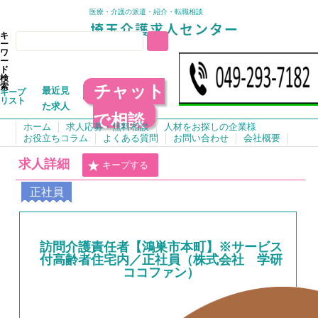
医療・介護の派遣・紹介・転職相談
キ
ー
ワ
ー
ド
検
チャット
索
最近見
キープ
リスト
た求人
で相談
ホーム
求人応募・無料相談
人材をお探しの企業様
お役立ちコラム
よくある質問
お問い合わせ
会社概要
求人詳細
キープする
正社員
訪問介護責任者【鴻巣市本町】※サービス
付高齢者住宅内／正社員（株式会社 学研
ココファン）