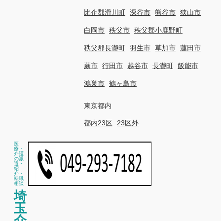
比企郡滑川町
深谷市
熊谷市
狭山市
白岡市
秩父市
秩父郡小鹿野町
秩父郡長瀞町
羽生市
草加市
蓮田市
蕨市
行田市
越谷市
長瀞町
飯能市
鴻巣市
鶴ヶ島市
東京都内
都内23区
23区外
医
療・
介護
の派
遣・
紹
介・
転職
相談
埼
玉
介