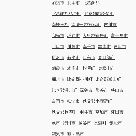
加須市
北本市
北葛飾郡
北葛飾郡杉戸町
北葛飾郡松伏町
南埼玉郡
南埼玉郡宮代町
吉川市
和光市
坂戸市
大里郡寄居町
富士見市
川口市
川越市
幸手市
志木市
戸田市
所沢市
新座市
日高市
春日部市
朝霞市
本庄市
杉戸町
東松山市
桶川市
比企郡小川町
比企郡嵐山町
比企郡滑川町
深谷市
熊谷市
狭山市
白岡市
秩父市
秩父郡小鹿野町
秩父郡長瀞町
羽生市
草加市
蓮田市
蕨市
行田市
越谷市
長瀞町
飯能市
鴻巣市
鶴ヶ島市