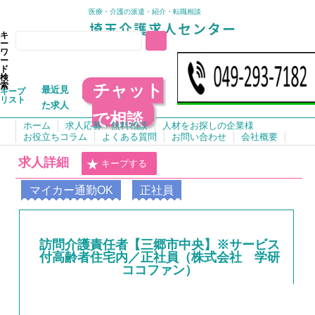
医療・介護の派遣・紹介・転職相談
キ
ー
ワ
ー
ド
検
チャット
索
最近見
キープ
リスト
た求人
で相談
ホーム
求人応募・無料相談
人材をお探しの企業様
お役立ちコラム
よくある質問
お問い合わせ
会社概要
求人詳細
キープする
マイカー通勤OK
正社員
訪問介護責任者【三郷市中央】※サービス
付高齢者住宅内／正社員（株式会社 学研
ココファン）