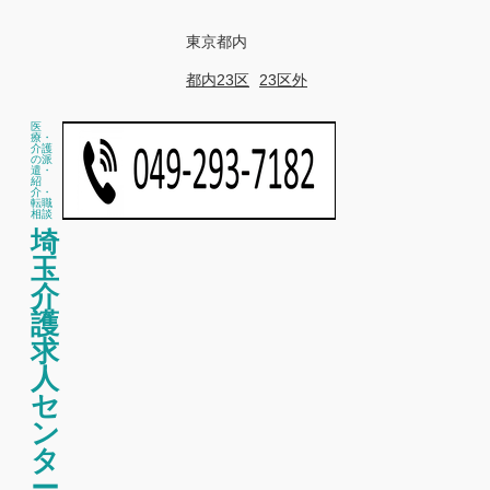
東京都内
都内23区
23区外
医
療・
介護
の派
遣・
紹
介・
転職
相談
埼
玉
介
護
求
人
セ
ン
タ
ー