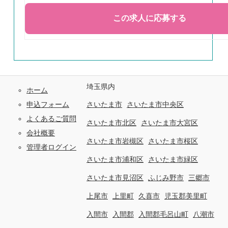
埼玉県内
ホーム
申込フォーム
さいたま市
さいたま市中央区
よくあるご質問
さいたま市北区
さいたま市大宮区
会社概要
さいたま市岩槻区
さいたま市桜区
管理者ログイン
さいたま市浦和区
さいたま市緑区
さいたま市見沼区
ふじみ野市
三郷市
上尾市
上里町
久喜市
児玉郡美里町
入間市
入間郡
入間郡毛呂山町
八潮市