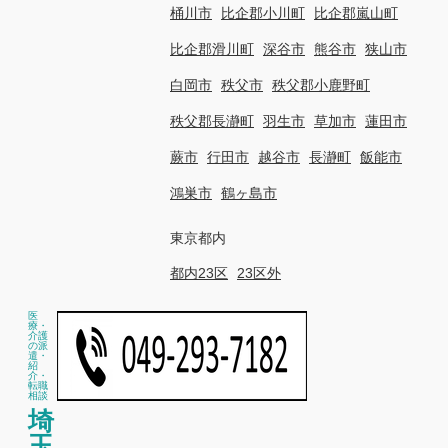
桶川市
比企郡小川町
比企郡嵐山町
比企郡滑川町
深谷市
熊谷市
狭山市
白岡市
秩父市
秩父郡小鹿野町
秩父郡長瀞町
羽生市
草加市
蓮田市
蕨市
行田市
越谷市
長瀞町
飯能市
鴻巣市
鶴ヶ島市
東京都内
都内23区
23区外
医
療・
介護
の派
遣・
紹
介・
転職
相談
埼
玉