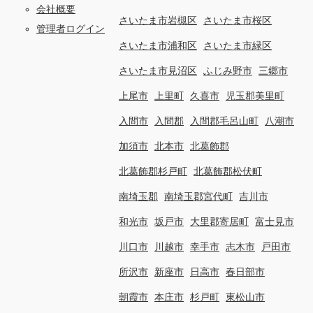
会社概要
さいたま市岩槻区
さいたま市桜区
管理者ログイン
さいたま市浦和区
さいたま市緑区
さいたま市見沼区
ふじみ野市
三郷市
上尾市
上里町
久喜市
児玉郡美里町
入間市
入間郡
入間郡毛呂山町
八潮市
加須市
北本市
北葛飾郡
北葛飾郡杉戸町
北葛飾郡松伏町
南埼玉郡
南埼玉郡宮代町
吉川市
和光市
坂戸市
大里郡寄居町
富士見市
川口市
川越市
幸手市
志木市
戸田市
所沢市
新座市
日高市
春日部市
朝霞市
本庄市
杉戸町
東松山市