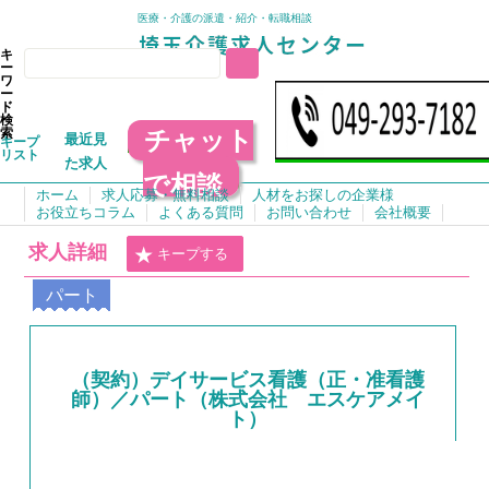
医療・介護の派遣・紹介・転職相談
キ
ー
ワ
ー
ド
検
チャット
索
最近見
キープ
リスト
た求人
で相談
ホーム
求人応募・無料相談
人材をお探しの企業様
お役立ちコラム
よくある質問
お問い合わせ
会社概要
求人詳細
キープする
パート
（契約）デイサービス看護（正・准看護
師）／パート（株式会社 エスケアメイ
ト）