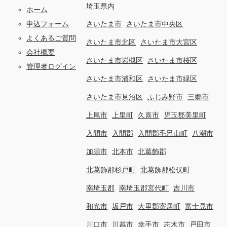
埼玉県内
ホーム
申込フォーム
さいたま市
さいたま市中央区
よくあるご質問
さいたま市北区
さいたま市大宮区
会社概要
さいたま市岩槻区
さいたま市桜区
管理者ログイン
さいたま市浦和区
さいたま市緑区
さいたま市見沼区
ふじみ野市
三郷市
上尾市
上里町
久喜市
児玉郡美里町
入間市
入間郡
入間郡毛呂山町
八潮市
加須市
北本市
北葛飾郡
北葛飾郡杉戸町
北葛飾郡松伏町
南埼玉郡
南埼玉郡宮代町
吉川市
和光市
坂戸市
大里郡寄居町
富士見市
川口市
川越市
幸手市
志木市
戸田市