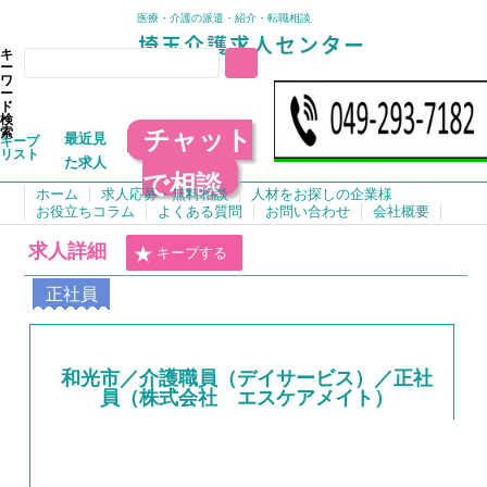
医療・介護の派遣・紹介・転職相談
キ
ー
ワ
ー
ド
検
チャット
索
最近見
キープ
リスト
た求人
で相談
ホーム
求人応募・無料相談
人材をお探しの企業様
お役立ちコラム
よくある質問
お問い合わせ
会社概要
求人詳細
キープする
正社員
和光市／介護職員（デイサービス）／正社
員（株式会社 エスケアメイト）