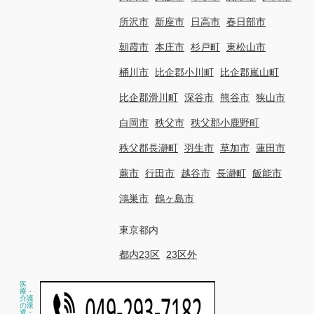
所沢市
新座市
日高市
春日部市
朝霞市
本庄市
杉戸町
東松山市
桶川市
比企郡小川町
比企郡嵐山町
比企郡滑川町
深谷市
熊谷市
狭山市
白岡市
秩父市
秩父郡小鹿野町
秩父郡長瀞町
羽生市
草加市
蓮田市
蕨市
行田市
越谷市
長瀞町
飯能市
鴻巣市
鶴ヶ島市
東京都内
都内23区
23区外
医
療・
介護
の派
遣・