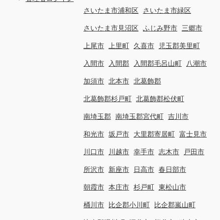
さいたま市浦和区
さいたま市緑区
さいたま市見沼区
ふじみ野市
三郷市
上尾市
上里町
久喜市
児玉郡美里町
入間市
入間郡
入間郡毛呂山町
八潮市
加須市
北本市
北葛飾郡
北葛飾郡杉戸町
北葛飾郡松伏町
南埼玉郡
南埼玉郡宮代町
吉川市
和光市
坂戸市
大里郡寄居町
富士見市
川口市
川越市
幸手市
志木市
戸田市
所沢市
新座市
日高市
春日部市
朝霞市
本庄市
杉戸町
東松山市
桶川市
比企郡小川町
比企郡嵐山町