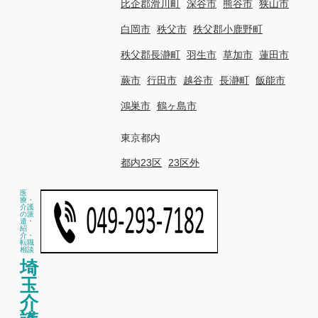
比企郡滑川町
深谷市
熊谷市
狭山市
白岡市
秩父市
秩父郡小鹿野町
秩父郡長瀞町
羽生市
草加市
蓮田市
蕨市
行田市
越谷市
長瀞町
飯能市
鴻巣市
鶴ヶ島市
東京都内
都内23区
23区外
医
療・
介護
の派
遣・
紹
介・
転職
相談
埼
玉
介