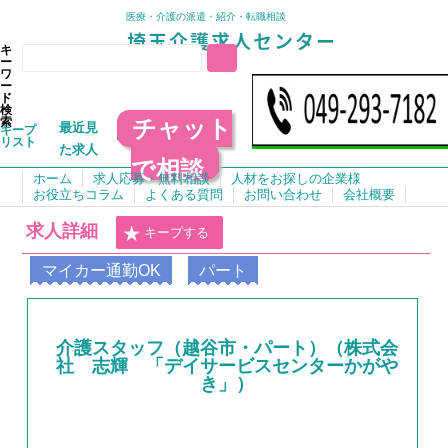
医療・介護の派遣・紹介・転職相談
キ
ー
ワ
ー
ド
検
チャット
索
最近見
キープ
リスト
た求人
で相談
ホーム
求人応募・無料相談
人材をお探しの企業様
お役立ちコラム
よくある質問
お問い合わせ
会社概要
求人詳細
キープする
マイカー通勤OK
パート
介護スタッフ（越谷市・パート）（株式会
社 志輝 「デイサービスセンターかがや
き」）