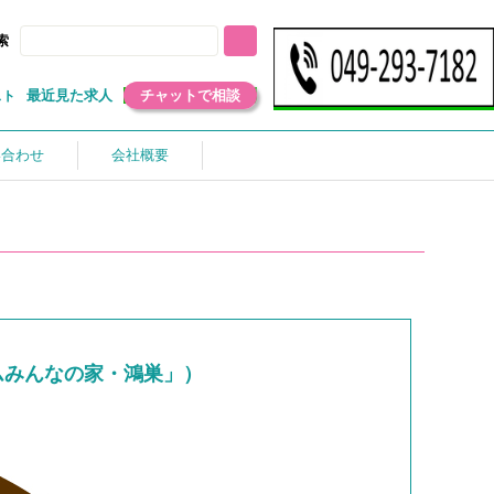
索
最近見た求人
チャットで相談
スト
い合わせ
会社概要
ムみんなの家・鴻巣」）