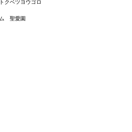
トクベツヨウゴロ
ム 聖愛園