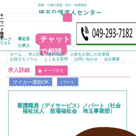
医療・介護の派遣・紹介・転職相談
キ
ー
ワ
ー
ド
検
チャット
索
最近見
キープ
リスト
た求人
で相談
ホーム
求人応募・無料相談
人材をお探しの企業様
お役立ちコラム
よくある質問
お問い合わせ
会社概要
求人詳細
キープする
マイカー通勤OK
パート
看護職員（デイサービス）／パート（社会
福祉法人 苗場福祉会 埼玉事業部）