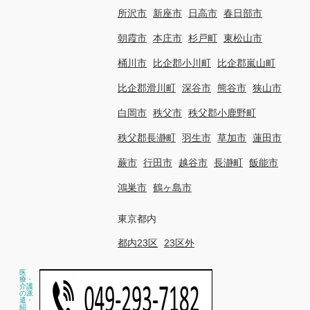
所沢市
新座市
日高市
春日部市
朝霞市
本庄市
杉戸町
東松山市
桶川市
比企郡小川町
比企郡嵐山町
比企郡滑川町
深谷市
熊谷市
狭山市
白岡市
秩父市
秩父郡小鹿野町
秩父郡長瀞町
羽生市
草加市
蓮田市
蕨市
行田市
越谷市
長瀞町
飯能市
鴻巣市
鶴ヶ島市
東京都内
都内23区
23区外
医
療・
介護
の派
遣・
紹