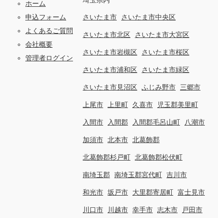
ホーム
申込フォーム
さいたま市
さいたま市中央区
よくあるご質問
さいたま市北区
さいたま市大宮区
会社概要
さいたま市岩槻区
さいたま市桜区
管理者ログイン
さいたま市浦和区
さいたま市緑区
さいたま市見沼区
ふじみ野市
三郷市
上尾市
上里町
久喜市
児玉郡美里町
入間市
入間郡
入間郡毛呂山町
八潮市
加須市
北本市
北葛飾郡
北葛飾郡杉戸町
北葛飾郡松伏町
南埼玉郡
南埼玉郡宮代町
吉川市
和光市
坂戸市
大里郡寄居町
富士見市
川口市
川越市
幸手市
志木市
戸田市