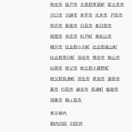
和光市
坂戸市
大里郡寄居町
富士見市
川口市
川越市
幸手市
志木市
戸田市
所沢市
新座市
日高市
春日部市
朝霞市
本庄市
杉戸町
東松山市
桶川市
比企郡小川町
比企郡嵐山町
比企郡滑川町
深谷市
熊谷市
狭山市
白岡市
秩父市
秩父郡小鹿野町
秩父郡長瀞町
羽生市
草加市
蓮田市
蕨市
行田市
越谷市
長瀞町
飯能市
鴻巣市
鶴ヶ島市
東京都内
都内23区
23区外