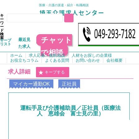
医療・介護の派遣・紹介・転職相談
キ
ー
ワ
ー
ド
検
チャット
索
最近見
キープ
リスト
た求人
で相談
ホーム
求人応募・無料相談
人材をお探しの企業様
お役立ちコラム
よくある質問
お問い合わせ
会社概要
求人詳細
キープする
マイカー通勤OK
正社員
運転手及び介護補助員／正社員（医療法
人 恵雄会 富士見の里）