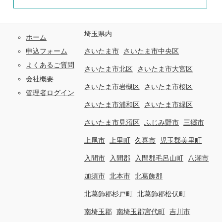
埼玉県内
ホーム
申込フォーム
さいたま市
さいたま市中央区
よくあるご質問
さいたま市北区
さいたま市大宮区
会社概要
さいたま市岩槻区
さいたま市桜区
管理者ログイン
さいたま市浦和区
さいたま市緑区
さいたま市見沼区
ふじみ野市
三郷市
上尾市
上里町
久喜市
児玉郡美里町
入間市
入間郡
入間郡毛呂山町
八潮市
加須市
北本市
北葛飾郡
北葛飾郡杉戸町
北葛飾郡松伏町
南埼玉郡
南埼玉郡宮代町
吉川市