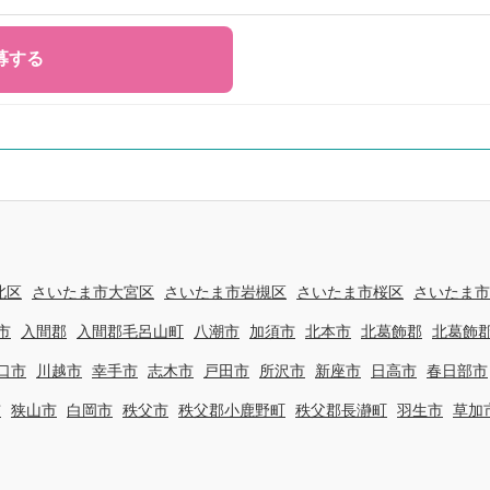
北区
さいたま市大宮区
さいたま市岩槻区
さいたま市桜区
さいたま市
市
入間郡
入間郡毛呂山町
八潮市
加須市
北本市
北葛飾郡
北葛飾
口市
川越市
幸手市
志木市
戸田市
所沢市
新座市
日高市
春日部市
市
狭山市
白岡市
秩父市
秩父郡小鹿野町
秩父郡長瀞町
羽生市
草加