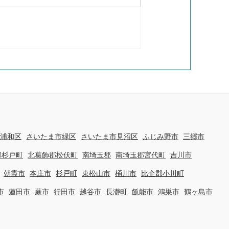
浦和区
さいたま市緑区
さいたま市見沼区
ふじみ野市
三郷市
郡杉戸町
北葛飾郡松伏町
南埼玉郡
南埼玉郡宮代町
吉川市
朝霞市
本庄市
杉戸町
東松山市
桶川市
比企郡小川町
市
蓮田市
蕨市
行田市
越谷市
長瀞町
飯能市
鴻巣市
鶴ヶ島市