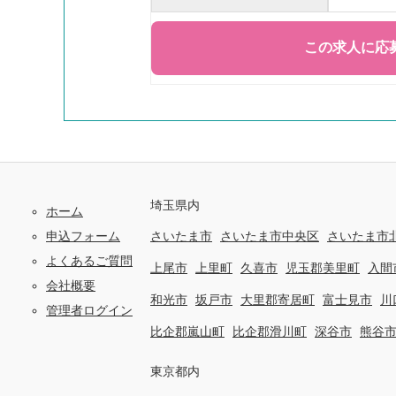
埼玉県内
ホーム
申込フォーム
さいたま市
さいたま市中央区
さいたま市
よくあるご質問
上尾市
上里町
久喜市
児玉郡美里町
入間
会社概要
和光市
坂戸市
大里郡寄居町
富士見市
川
管理者ログイン
比企郡嵐山町
比企郡滑川町
深谷市
熊谷
東京都内