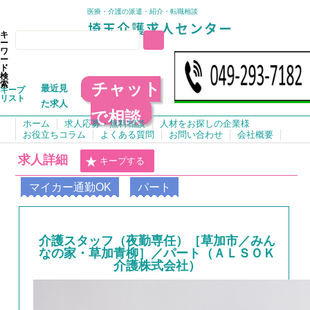
医療・介護の派遣・紹介・転職相談
キ
ー
ワ
ー
ド
検
チャット
索
最近見
キープ
リスト
た求人
で相談
ホーム
求人応募・無料相談
人材をお探しの企業様
お役立ちコラム
よくある質問
お問い合わせ
会社概要
求人詳細
キープする
マイカー通勤OK
パート
介護スタッフ（夜勤専任）［草加市／みん
なの家・草加青柳］／パート（ＡＬＳＯＫ
介護株式会社）