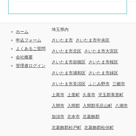
埼玉県内
ホーム
申込フォーム
さいたま市
さいたま市中央区
よくあるご質問
さいたま市北区
さいたま市大宮区
会社概要
さいたま市岩槻区
さいたま市桜区
管理者ログイン
さいたま市浦和区
さいたま市緑区
さいたま市見沼区
ふじみ野市
三郷市
上尾市
上里町
久喜市
児玉郡美里町
入間市
入間郡
入間郡毛呂山町
八潮市
加須市
北本市
北葛飾郡
北葛飾郡杉戸町
北葛飾郡松伏町