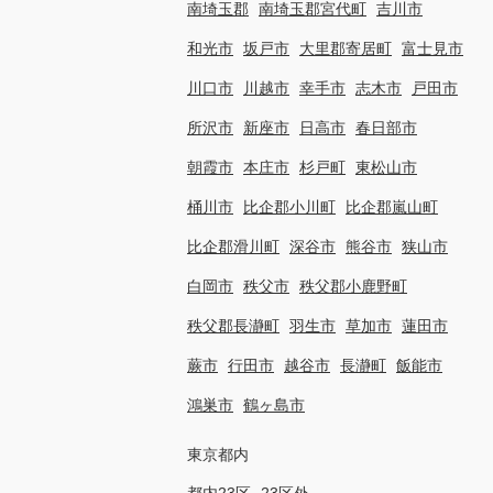
南埼玉郡
南埼玉郡宮代町
吉川市
和光市
坂戸市
大里郡寄居町
富士見市
川口市
川越市
幸手市
志木市
戸田市
所沢市
新座市
日高市
春日部市
朝霞市
本庄市
杉戸町
東松山市
桶川市
比企郡小川町
比企郡嵐山町
比企郡滑川町
深谷市
熊谷市
狭山市
白岡市
秩父市
秩父郡小鹿野町
秩父郡長瀞町
羽生市
草加市
蓮田市
蕨市
行田市
越谷市
長瀞町
飯能市
鴻巣市
鶴ヶ島市
東京都内
都内23区
23区外