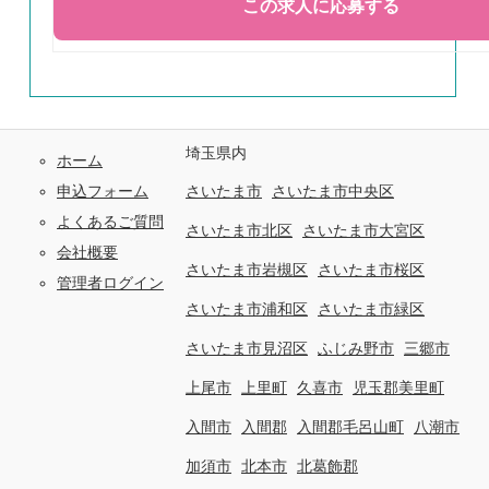
埼玉県内
ホーム
申込フォーム
さいたま市
さいたま市中央区
よくあるご質問
さいたま市北区
さいたま市大宮区
会社概要
さいたま市岩槻区
さいたま市桜区
管理者ログイン
さいたま市浦和区
さいたま市緑区
さいたま市見沼区
ふじみ野市
三郷市
上尾市
上里町
久喜市
児玉郡美里町
入間市
入間郡
入間郡毛呂山町
八潮市
加須市
北本市
北葛飾郡