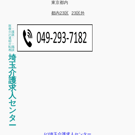
東京都内
都内23区
23区外
医
療・
介護
の派
遣・
紹
介・
転職
相談
埼
玉
介
護
求
人
セ
ン
タ
ー
(c)埼玉介護求人センター