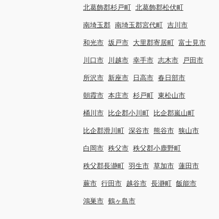
北葛飾郡杉戸町
北葛飾郡松伏町
南埼玉郡
南埼玉郡宮代町
吉川市
和光市
坂戸市
大里郡寄居町
富士見市
川口市
川越市
幸手市
志木市
戸田市
所沢市
新座市
日高市
春日部市
朝霞市
本庄市
杉戸町
東松山市
桶川市
比企郡小川町
比企郡嵐山町
比企郡滑川町
深谷市
熊谷市
狭山市
白岡市
秩父市
秩父郡小鹿野町
秩父郡長瀞町
羽生市
草加市
蓮田市
蕨市
行田市
越谷市
長瀞町
飯能市
鴻巣市
鶴ヶ島市