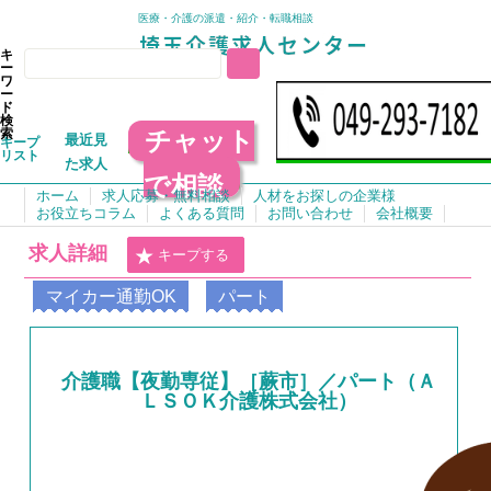
医療・介護の派遣・紹介・転職相談
キ
ー
ワ
ー
ド
検
チャット
索
最近見
キープ
リスト
た求人
で相談
ホーム
求人応募・無料相談
人材をお探しの企業様
お役立ちコラム
よくある質問
お問い合わせ
会社概要
求人詳細
キープする
マイカー通勤OK
パート
介護職【夜勤専従】［蕨市］／パート（Ａ
ＬＳＯＫ介護株式会社）