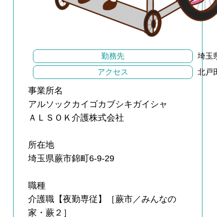
勤務先
埼玉県
アクセス
北戸
事業所名
アルソックカイゴカブシキガイシャ
ＡＬＳＯＫ介護株式会社
所在地
埼玉県蕨市錦町6-9-29
職種
介護職【夜勤専従】［蕨市／みんなの
家・蕨２］