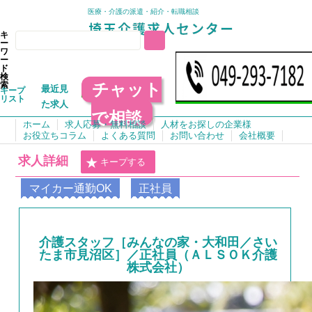
医療・介護の派遣・紹介・転職相談
キ
ー
ワ
ー
ド
検
チャット
索
最近見
キープ
リスト
た求人
で相談
ホーム
求人応募・無料相談
人材をお探しの企業様
お役立ちコラム
よくある質問
お問い合わせ
会社概要
求人詳細
キープする
マイカー通勤OK
正社員
介護スタッフ［みんなの家・大和田／さい
たま市見沼区］／正社員（ＡＬＳＯＫ介護
株式会社）