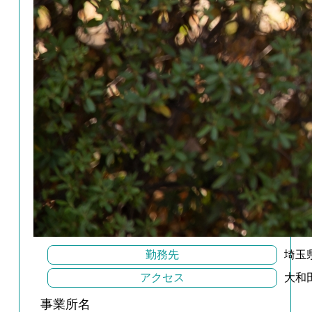
勤務先
埼玉
アクセス
大和
事業所名