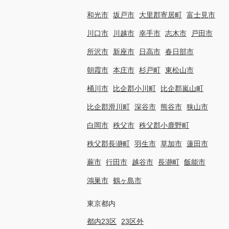
和光市
坂戸市
大里郡寄居町
富士見市
川口市
川越市
幸手市
志木市
戸田市
所沢市
新座市
日高市
春日部市
朝霞市
本庄市
杉戸町
東松山市
桶川市
比企郡小川町
比企郡嵐山町
比企郡滑川町
深谷市
熊谷市
狭山市
白岡市
秩父市
秩父郡小鹿野町
秩父郡長瀞町
羽生市
草加市
蓮田市
蕨市
行田市
越谷市
長瀞町
飯能市
鴻巣市
鶴ヶ島市
東京都内
都内23区
23区外