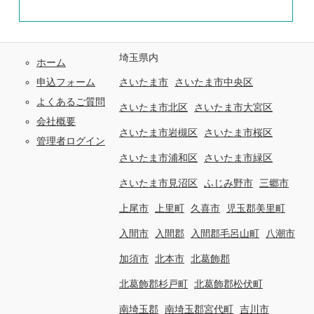
埼玉県内
ホーム
申込フォーム
さいたま市
さいたま市中央区
よくあるご質問
さいたま市北区
さいたま市大宮区
会社概要
さいたま市岩槻区
さいたま市桜区
管理者ログイン
さいたま市浦和区
さいたま市緑区
さいたま市見沼区
ふじみ野市
三郷市
上尾市
上里町
久喜市
児玉郡美里町
入間市
入間郡
入間郡毛呂山町
八潮市
加須市
北本市
北葛飾郡
北葛飾郡杉戸町
北葛飾郡松伏町
南埼玉郡
南埼玉郡宮代町
吉川市