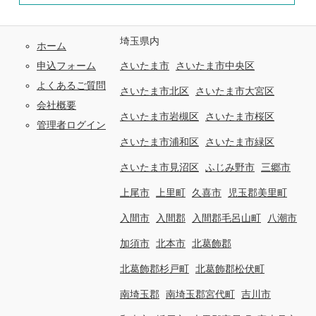
埼玉県内
ホーム
申込フォーム
さいたま市
さいたま市中央区
よくあるご質問
さいたま市北区
さいたま市大宮区
会社概要
さいたま市岩槻区
さいたま市桜区
管理者ログイン
さいたま市浦和区
さいたま市緑区
さいたま市見沼区
ふじみ野市
三郷市
上尾市
上里町
久喜市
児玉郡美里町
入間市
入間郡
入間郡毛呂山町
八潮市
加須市
北本市
北葛飾郡
北葛飾郡杉戸町
北葛飾郡松伏町
南埼玉郡
南埼玉郡宮代町
吉川市