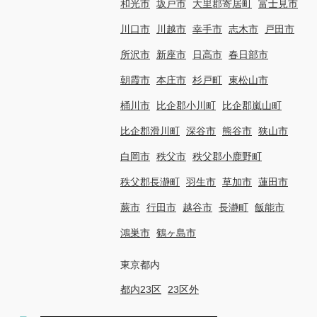
和光市
坂戸市
大里郡寄居町
富士見市
川口市
川越市
幸手市
志木市
戸田市
所沢市
新座市
日高市
春日部市
朝霞市
本庄市
杉戸町
東松山市
桶川市
比企郡小川町
比企郡嵐山町
比企郡滑川町
深谷市
熊谷市
狭山市
白岡市
秩父市
秩父郡小鹿野町
秩父郡長瀞町
羽生市
草加市
蓮田市
蕨市
行田市
越谷市
長瀞町
飯能市
鴻巣市
鶴ヶ島市
東京都内
都内23区
23区外