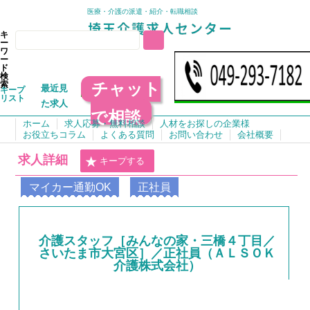
医療・介護の派遣・紹介・転職相談
キ
ー
ワ
ー
ド
検
チャット
索
最近見
キープ
リスト
た求人
で相談
ホーム
求人応募・無料相談
人材をお探しの企業様
お役立ちコラム
よくある質問
お問い合わせ
会社概要
求人詳細
キープする
マイカー通勤OK
正社員
介護スタッフ［みんなの家・三橋４丁目／
さいたま市大宮区］／正社員（ＡＬＳＯＫ
介護株式会社）