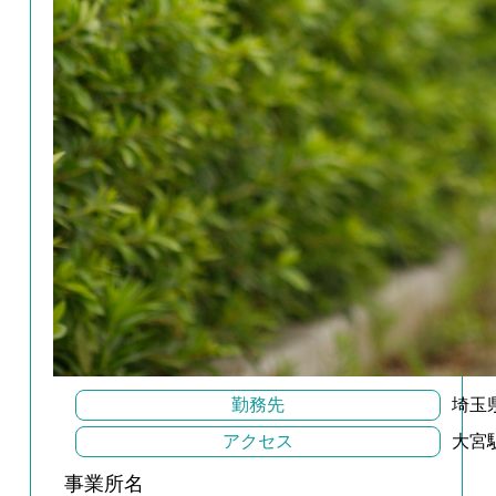
勤務先
埼玉
アクセス
大宮
事業所名