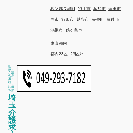
秩父郡長瀞町
羽生市
草加市
蓮田市
蕨市
行田市
越谷市
長瀞町
飯能市
鴻巣市
鶴ヶ島市
東京都内
都内23区
23区外
医
療・
介護
の派
遣・
紹
介・
転職
相談
埼
玉
介
護
求