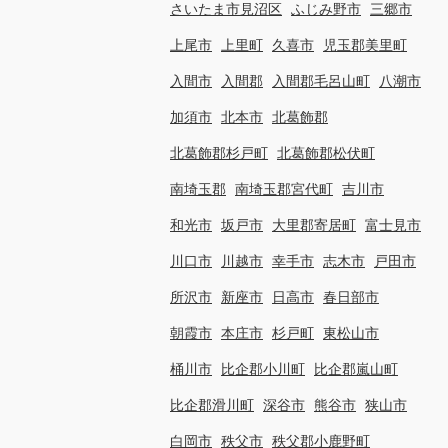
さいたま市見沼区
ふじみ野市
三郷市
上尾市
上里町
久喜市
児玉郡美里町
入間市
入間郡
入間郡毛呂山町
八潮市
加須市
北本市
北葛飾郡
北葛飾郡杉戸町
北葛飾郡松伏町
南埼玉郡
南埼玉郡宮代町
吉川市
和光市
坂戸市
大里郡寄居町
富士見市
川口市
川越市
幸手市
志木市
戸田市
所沢市
新座市
日高市
春日部市
朝霞市
本庄市
杉戸町
東松山市
桶川市
比企郡小川町
比企郡嵐山町
比企郡滑川町
深谷市
熊谷市
狭山市
白岡市
秩父市
秩父郡小鹿野町