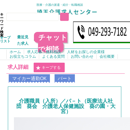
医療・介護の派遣・紹介・転職相談
キ
ー
ワ
ー
ド
検
チャット
索
最近見
キープ
リスト
た求人
で相談
ホーム
求人応募・無料相談
人材をお探しの企業様
お役立ちコラム
よくある質問
お問い合わせ
会社概要
求人詳細
キープする
マイカー通勤OK
パート
介護職員（入所）／パ－ト（医療法人社
団 葵会 介護老人保健施設 葵の園・大
宮）