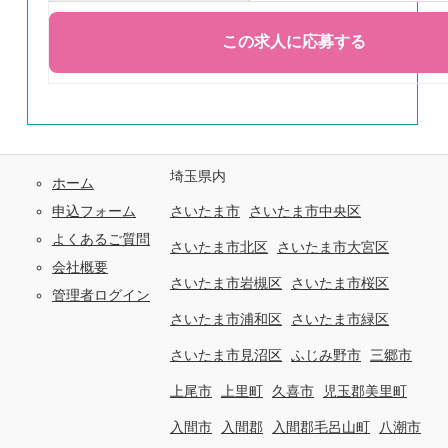
埼玉県内
ホーム
申込フォーム
さいたま市
さいたま市中央区
よくあるご質問
さいたま市北区
さいたま市大宮区
会社概要
さいたま市岩槻区
さいたま市桜区
管理者ログイン
さいたま市浦和区
さいたま市緑区
さいたま市見沼区
ふじみ野市
三郷市
上尾市
上里町
久喜市
児玉郡美里町
入間市
入間郡
入間郡毛呂山町
八潮市