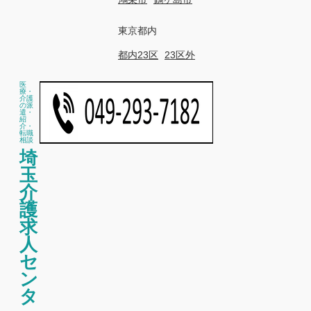
東京都内
都内23区
23区外
医
療・
介護
の派
遣・
紹
介・
転職
相談
埼
玉
介
護
求
人
セ
ン
タ