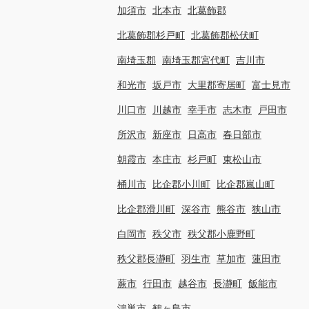
加須市
北本市
北葛飾郡
北葛飾郡杉戸町
北葛飾郡松伏町
南埼玉郡
南埼玉郡宮代町
吉川市
和光市
坂戸市
大里郡寄居町
富士見市
川口市
川越市
幸手市
志木市
戸田市
所沢市
新座市
日高市
春日部市
朝霞市
本庄市
杉戸町
東松山市
桶川市
比企郡小川町
比企郡嵐山町
比企郡滑川町
深谷市
熊谷市
狭山市
白岡市
秩父市
秩父郡小鹿野町
秩父郡長瀞町
羽生市
草加市
蓮田市
蕨市
行田市
越谷市
長瀞町
飯能市
鴻巣市
鶴ヶ島市