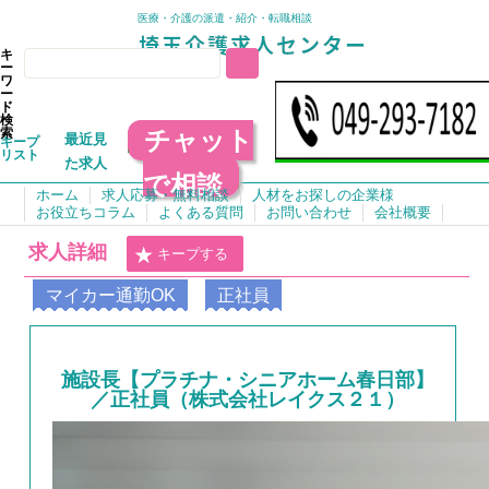
医療・介護の派遣・紹介・転職相談
キ
ー
ワ
ー
ド
検
チャット
索
最近見
キープ
リスト
た求人
で相談
ホーム
求人応募・無料相談
人材をお探しの企業様
お役立ちコラム
よくある質問
お問い合わせ
会社概要
求人詳細
キープする
マイカー通勤OK
正社員
施設長【プラチナ・シニアホーム春日部】
／正社員（株式会社レイクス２１）