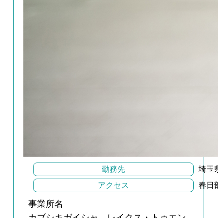
勤務先
埼玉
アクセス
春日
事業所名
カブシキガイシャ レイクス・トゥエン