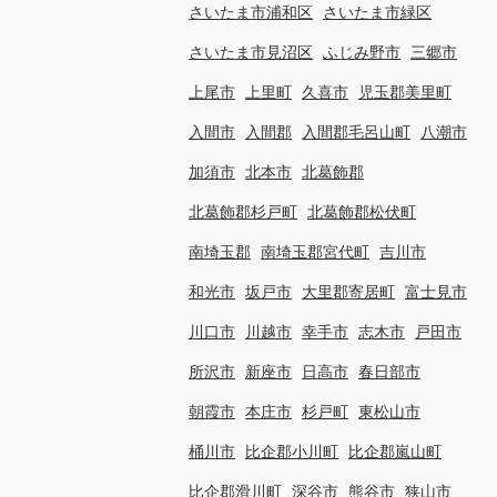
さいたま市浦和区
さいたま市緑区
さいたま市見沼区
ふじみ野市
三郷市
上尾市
上里町
久喜市
児玉郡美里町
入間市
入間郡
入間郡毛呂山町
八潮市
加須市
北本市
北葛飾郡
北葛飾郡杉戸町
北葛飾郡松伏町
南埼玉郡
南埼玉郡宮代町
吉川市
和光市
坂戸市
大里郡寄居町
富士見市
川口市
川越市
幸手市
志木市
戸田市
所沢市
新座市
日高市
春日部市
朝霞市
本庄市
杉戸町
東松山市
桶川市
比企郡小川町
比企郡嵐山町
比企郡滑川町
深谷市
熊谷市
狭山市