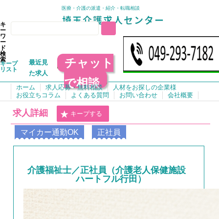
医療・介護の派遣・紹介・転職相談
キ
ー
ワ
ー
ド
検
チャット
索
最近見
キープ
リスト
た求人
で相談
ホーム
求人応募・無料相談
人材をお探しの企業様
お役立ちコラム
よくある質問
お問い合わせ
会社概要
求人詳細
キープする
マイカー通勤OK
正社員
介護福祉士／正社員（介護老人保健施設
ハートフル行田）