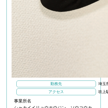
勤務先
埼玉
アクセス
吹上
事業所名
シャカイイリョウホウジン ソウコウカ