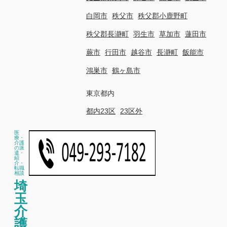
白岡市
秩父市
秩父郡小鹿野町
秩父郡長瀞町
羽生市
草加市
蓮田市
蕨市
行田市
越谷市
長瀞町
飯能市
鴻巣市
鶴ヶ島市
東京都内
都内23区
23区外
医
療・
介護
の派
遣・
紹
介・
転職
相談
埼
玉
介
護