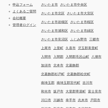
申込フォーム
さいたま市
さいたま市中央区
よくあるご質問
さいたま市北区
さいたま市大宮区
会社概要
さいたま市岩槻区
さいたま市桜区
管理者ログイン
さいたま市浦和区
さいたま市緑区
さいたま市見沼区
ふじみ野市
三郷市
上尾市
上里町
久喜市
児玉郡美里町
入間市
入間郡
入間郡毛呂山町
八潮市
加須市
北本市
北葛飾郡
北葛飾郡杉戸町
北葛飾郡松伏町
南埼玉郡
南埼玉郡宮代町
吉川市
和光市
坂戸市
大里郡寄居町
富士見市
川口市
川越市
幸手市
志木市
戸田市