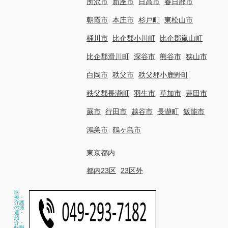
所沢市
新座市
日高市
春日部市
朝霞市
本庄市
杉戸町
東松山市
桶川市
比企郡小川町
比企郡嵐山町
比企郡滑川町
深谷市
熊谷市
狭山市
白岡市
秩父市
秩父郡小鹿野町
秩父郡長瀞町
羽生市
草加市
蓮田市
蕨市
行田市
越谷市
長瀞町
飯能市
鴻巣市
鶴ヶ島市
東京都内
都内23区
23区外
医
療・
介護
の派
遣・
紹
介・
転職