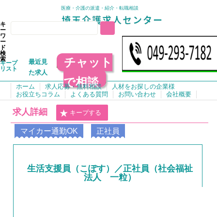
医療・介護の派遣・紹介・転職相談
キ
ー
ワ
ー
ド
検
チャット
索
最近見
キープ
リスト
た求人
で相談
ホーム
求人応募・無料相談
人材をお探しの企業様
お役立ちコラム
よくある質問
お問い合わせ
会社概要
求人詳細
キープする
マイカー通勤OK
正社員
生活支援員（こぽす）／正社員（社会福祉
法人 一粒）